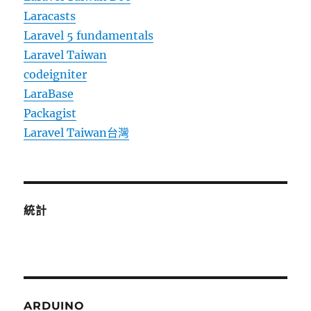
Laracasts
Laravel 5 fundamentals
Laravel Taiwan
codeigniter
LaraBase
Packagist
Laravel Taiwan台灣
統計
ARDUINO