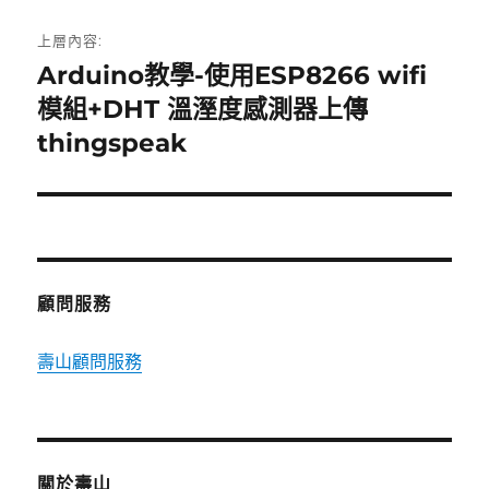
文
上層內容:
章
Arduino教學-使用ESP8266 wifi
模組+DHT 溫溼度感測器上傳
導
thingspeak
覽
顧問服務
壽山顧問服務
關於壽山