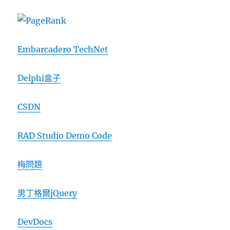
Embarcadero TechNet
Delphi盒子
CSDN
RAD Studio Demo Code
梅問題
男丁格爾jQuery
DevDocs