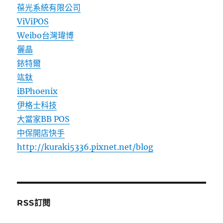
葆光系統有限公司
ViViPOS
Weibo台灣瑋博
儷晶
銥特爾
竑鈦
iBPhoenix
伊格士科技
大當家BB POS
中保開店快手
http://kuraki5336.pixnet.net/blog
RSS訂閱