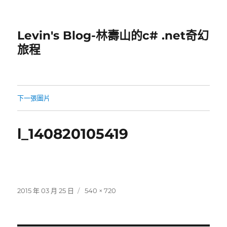
Levin's Blog-林壽山的c# .net奇幻
旅程
下一張圖片
l_140820105419
發
完
2015 年 03 月 25 日
540 × 720
佈
整
日
尺
期:
寸