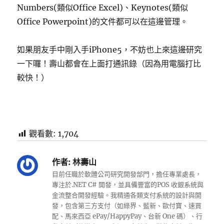
Numbers(類似Office Excel)、Keynotes(類似
Office Powerpoint)的文件都可以在這邊管理。
如果朋友手中剛入手iPhone5，不妨也上來這邊研究
一下囉！壽山都會在上面打通訊錄（因為用電腦打比
較快！）
觀看數:
1,704
作者:
林壽山
目前任職於軟體公司研究開發部門，擔任專業處長，
專注於.NET C# 開發，並具備豐富的POS 收銀系統與
金流整合開發經驗。我精通各類支付系統的設計與開
發，包含第三方支付（如綠界、藍新、歐付寶、速買
配、馬來西亞 ePay/HappyPay、台新 One 碼）、行