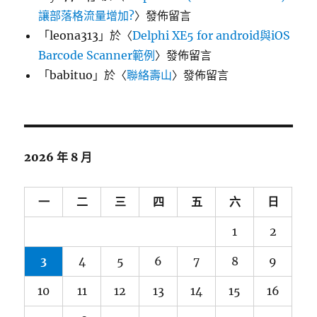
讓部落格流量增加?
〉發佈留言
「
leona313
」於〈
Delphi XE5 for android與iOS
Barcode Scanner範例
〉發佈留言
「
babituo
」於〈
聯絡壽山
〉發佈留言
2026 年 8 月
一
二
三
四
五
六
日
1
2
3
4
5
6
7
8
9
10
11
12
13
14
15
16