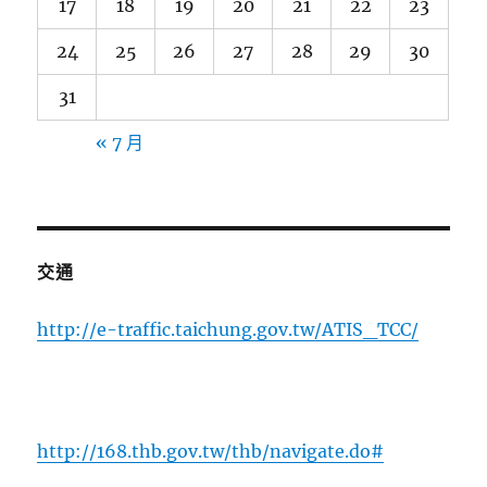
17
18
19
20
21
22
23
24
25
26
27
28
29
30
31
« 7 月
交通
http://e-traffic.taichung.gov.tw/ATIS_TCC/
http://168.thb.gov.tw/thb/navigate.do#