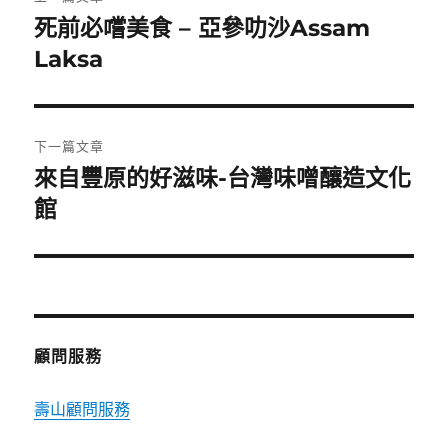
章
死前必嚐美食 – 亞參叻沙Assam
上
一
Laksa
導
篇
覽
文
章:
下一篇文章
來自豐原的好滋味-台灣味噌釀造文化
下
一
館
篇
文
章:
顧問服務
壽山顧問服務