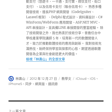
動支付（悠遊卡、一卡通、支付寶、微信支付、街口
支付）、以及信用卡支付（聯合信用卡）。 熟悉多種
開發技術，擅長PHP 網頁開發（CodeIgniter、
Laravel 框架）、Delphi 程式設計、資料庫設計、C#
WinForm/WebForm 應用開發、ASP.NET MVC、
API 串接設計，並具備LINE 串接開發的豐富經驗。 除
了技術開發之外，我也熱衷於技術分享，曾擔任台中
學校產業學院講師 5 年，培育新一代的軟體開發人
才，致力於推動軟體技術的應用與創新。 我對技術充
滿熱忱，始終保持學習與探索的心態，期望透過軟體
開發為企業與社會創造更大的價值。
檢視「林壽山」的全部文章
作
發
分
標
林壽山
2012 年 12 月 27 日
教學文
iCloud
、
iOS
、
者
佈
類
籤
iPhone5
、
同步
、
網頁版
、
通訊錄
日
期:
文
上一篇文章