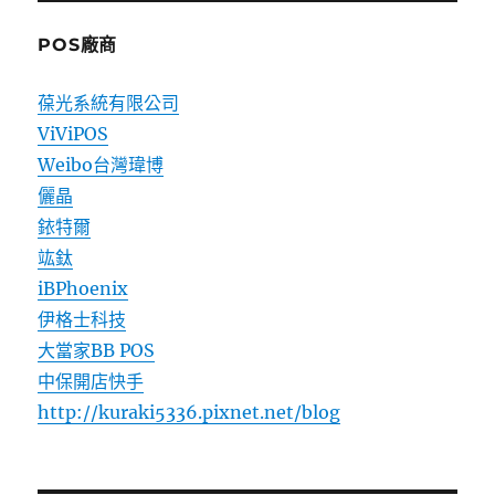
POS廠商
葆光系統有限公司
ViViPOS
Weibo台灣瑋博
儷晶
銥特爾
竑鈦
iBPhoenix
伊格士科技
大當家BB POS
中保開店快手
http://kuraki5336.pixnet.net/blog