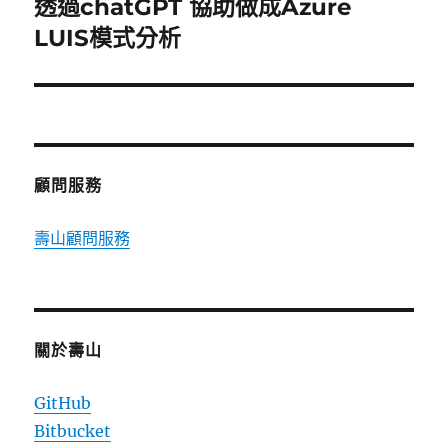
透過chatGPT 協助做成Azure
下
一
LUIS模式分析
篇
文
章:
顧問服務
壽山顧問服務
關於壽山
GitHub
Bitbucket