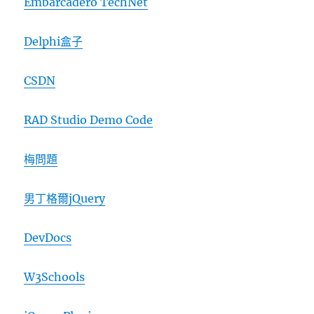
Embarcadero TechNet
Delphi盒子
CSDN
RAD Studio Demo Code
梅問題
男丁格爾jQuery
DevDocs
W3Schools