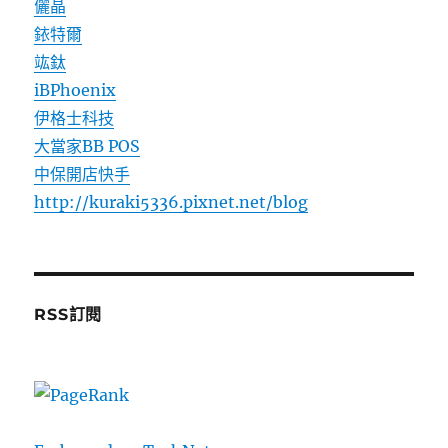
儷晶
銥特爾
竑鈦
iBPhoenix
伊格士科技
大當家BB POS
中保開店快手
http://kuraki5336.pixnet.net/blog
RSS訂閱