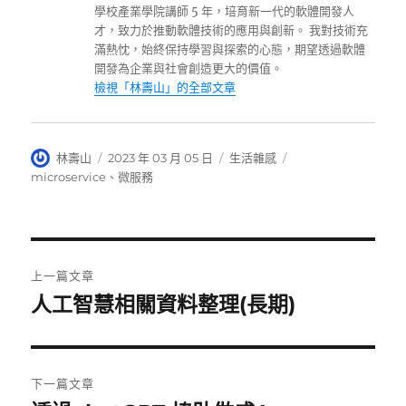
學校產業學院講師 5 年，培育新一代的軟體開發人
才，致力於推動軟體技術的應用與創新。 我對技術充
滿熱忱，始終保持學習與探索的心態，期望透過軟體
開發為企業與社會創造更大的價值。
檢視「林壽山」的全部文章
作
發
分
標
林壽山
2023 年 03 月 05 日
生活雜感
者
佈
類
籤
microservice
、
微服務
日
期:
文
上一篇文章
章
人工智慧相關資料整理(長期)
上
一
導
篇
覽
文
下一篇文章
章: