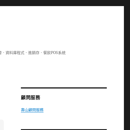
lphi開發．資料庫程式．進銷存．餐飲POS系統
顧問服務
壽山顧問服務