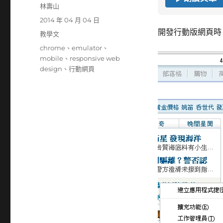
作
林壽山
者
發
2014 年 04 月 04 日
佈
開發行動版網頁時
分
教學文
日
類
標
chrome
、
emulator
、
期:
籤
mobile
、
responsive web
design
、
行動網頁