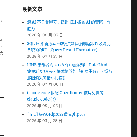
最新文章
。
讓 AI 不只會聊天：透過 CLI 擴充 AI 的實際工作
設
能力
，
2026 年 08 月 03 日
中
SQLite 推新版本~修復資料庫損壞漏洞以及漂亮
。
呈現的QRF（Query Result Formatter）
大
2026 年 07 月 27 日
LINE 開發者的 2026 年中震撼彈：Rate Limit
被腰斬 99.5%、帳號終於能「刪除重來」，還有
那個消失的最小化按鈕
2026 年 07 月 06 日
Claude code 搭配 OpenRouter 使用免費的
claude code (?)
2026 年 05 月 03 日
自己升級wordpress環境php8.5
2026 年 03 月 28 日