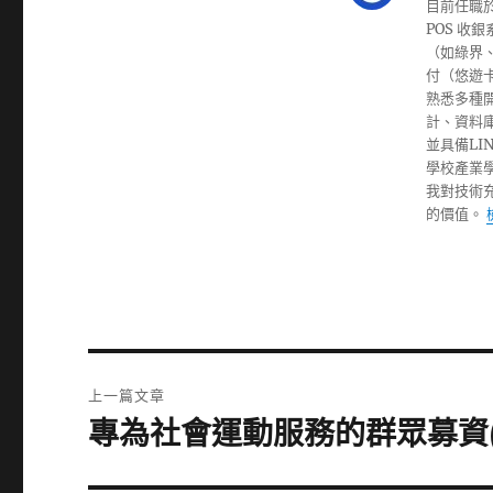
目前任職於
POS 
（如綠界、
付（悠遊
熟悉多種開發
計、資料庫設
並具備L
學校產業
我對技術
的價值。
文
上一篇文章
章
專為社會運動服務的群眾募資(群
上
一
導
篇