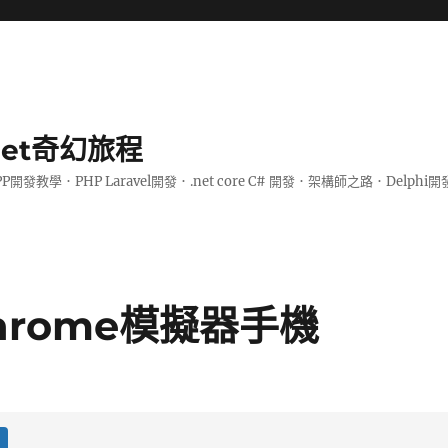
.net奇幻旅程
PP開發教學．PHP Laravel開發．.net core C# 開發．架構師之路．De
rome模擬器手機