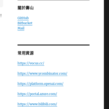
關於壽山
！
GitHub
Bitbucket
Mail
常用資源
https://vocus.cc/
https://www.ycombinator.com/
https://platform.openai.com/
https://portal.azure.com/
https://www.bilibili.com/