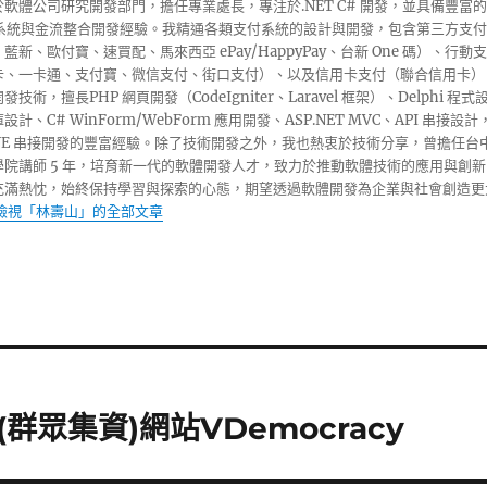
軟體公司研究開發部門，擔任專業處長，專注於.NET C# 開發，並具備豐富的
收銀系統與金流整合開發經驗。我精通各類支付系統的設計與開發，包含第三方支付
藍新、歐付寶、速買配、馬來西亞 ePay/HappyPay、台新 One 碼）、行動支
卡、一卡通、支付寶、微信支付、街口支付）、以及信用卡支付（聯合信用卡）
技術，擅長PHP 網頁開發（CodeIgniter、Laravel 框架）、Delphi 程式
計、C# WinForm/WebForm 應用開發、ASP.NET MVC、API 串接設計
INE 串接開發的豐富經驗。除了技術開發之外，我也熱衷於技術分享，曾擔任台
學院講師 5 年，培育新一代的軟體開發人才，致力於推動軟體技術的應用與創新
充滿熱忱，始終保持學習與探索的心態，期望透過軟體開發為企業與社會創造更
檢視「林壽山」的全部文章
眾集資)網站VDemocracy