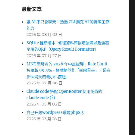
最新文章
讓 AI 不只會聊天：透過 CLI 擴充 AI 的實際工作
能力
2026 年 08 月 03 日
SQLite 推新版本~修復資料庫損壞漏洞以及漂亮
呈現的QRF（Query Result Formatter）
2026 年 07 月 27 日
LINE 開發者的 2026 年中震撼彈：Rate Limit
被腰斬 99.5%、帳號終於能「刪除重來」，還有
那個消失的最小化按鈕
2026 年 07 月 06 日
Claude code 搭配 OpenRouter 使用免費的
claude code (?)
2026 年 05 月 03 日
自己升級wordpress環境php8.5
2026 年 03 月 28 日