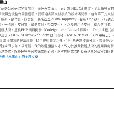
壽山
軟體公司研究開發部門，擔任專業處長，專注於.NET C# 開發，並具備豐富的
收銀系統與金流整合開發經驗。我精通各類支付系統的設計與開發，包含第三方支付
藍新、歐付寶、速買配、馬來西亞 ePay/HappyPay、台新 One 碼）、行動支
卡、一卡通、支付寶、微信支付、街口支付）、以及信用卡支付（聯合信用卡）
技術，擅長PHP 網頁開發（CodeIgniter、Laravel 框架）、Delphi 程式
計、C# WinForm/WebForm 應用開發、ASP.NET MVC、API 串接設計
INE 串接開發的豐富經驗。除了技術開發之外，我也熱衷於技術分享，曾擔任台
學院講師 5 年，培育新一代的軟體開發人才，致力於推動軟體技術的應用與創新
充滿熱忱，始終保持學習與探索的心態，期望透過軟體開發為企業與社會創造更
檢視「林壽山」的全部文章