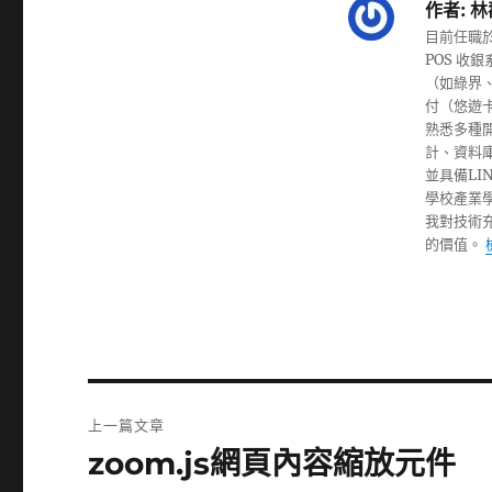
作者:
林
目前任職於
POS 
（如綠界、
付（悠遊
熟悉多種開發
計、資料庫設
並具備L
學校產業
我對技術
的價值。
文
上一篇文章
章
zoom.js網頁內容縮放元件
上
一