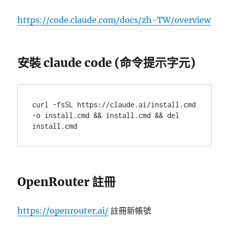
https://code.claude.com/docs/zh-TW/overview
安裝 claude code (命令提示字元)
curl
-
fsSL
https
://
claude
.
ai
/
install
.
cmd
-
o
install
.
cmd
&&
install
.
cmd
&&
del
install
.
cmd
OpenRouter 註冊
https://openrouter.ai/
註冊新帳號