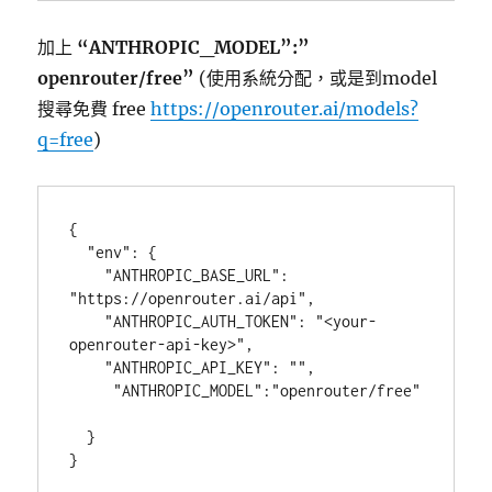
加上
“ANTHROPIC_MODEL”:”
openrouter/free”
(使用系統分配，或是到model
搜尋免費 free
https://openrouter.ai/models?
q=free
)
{
  "env": {
    "ANTHROPIC_BASE_URL": 
"https://openrouter.ai/api",
    "ANTHROPIC_AUTH_TOKEN": "<your-
openrouter-api-key>",
    "ANTHROPIC_API_KEY": "",
     "ANTHROPIC_MODEL":"openrouter/free"
  }
}