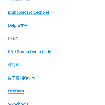
Embarcadero TechNet
Delphi盒子
CSDN
RAD Studio Demo Code
梅問題
男丁格爾jQuery
DevDocs
W3Schools