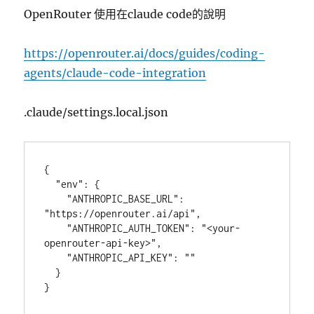
OpenRouter 使用在claude code的說明
https://openrouter.ai/docs/guides/coding-
agents/claude-code-integration
.claude/settings.local.json
{
  "env": {
    "ANTHROPIC_BASE_URL": 
"https://openrouter.ai/api",
    "ANTHROPIC_AUTH_TOKEN": "<your-
openrouter-api-key>",
    "ANTHROPIC_API_KEY": ""
  }
}