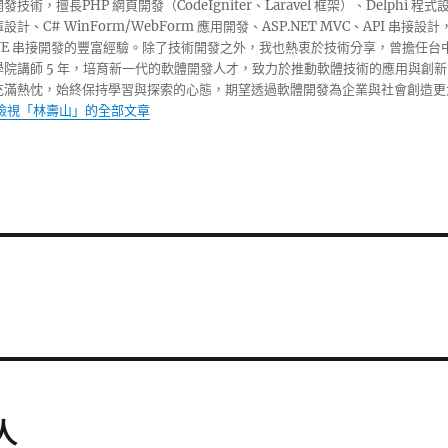
技術，擅長PHP 網頁開發（CodeIgniter、Laravel 框架）、Delphi 程式
計、C# WinForm/WebForm 應用開發、ASP.NET MVC、API 串接設計
INE 串接開發的豐富經驗。除了技術開發之外，我也熱衷於技術分享，曾擔任台
學院講師 5 年，培育新一代的軟體開發人才，致力於推動軟體技術的應用與創新
充滿熱忱，始終保持學習與探索的心態，期望透過軟體開發為企業與社會創造更
檢視「林壽山」的全部文章
人