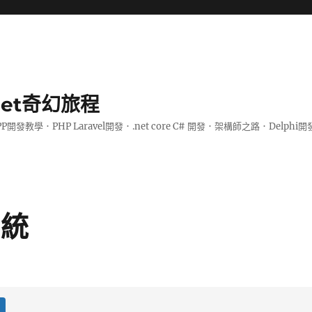
.net奇幻旅程
PP開發教學．PHP Laravel開發．.net core C# 開發．架構師之路．De
系統