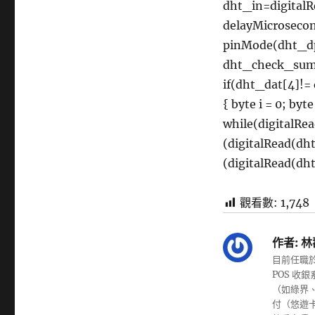
dht_in=digitalR
delayMicrosecond
pinMode(dht_dp
dht_check_sum 
if(dht_dat[4]!=
{ byte i = 0; byte
while(digitalRe
(digitalRead(dh
(digitalRead(dht
觀看數:
1,748
作者:
林
目前任職於
POS 
（如綠界、
付（悠遊