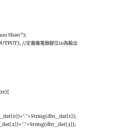
Shou Shan”);
y,OUTPUT); //定義繼電器腳位10為輸出
rr){
_dat[0])+’.’+String(dht_dat[1]);
_dat[2])+’.’+String(dht_dat[3]);