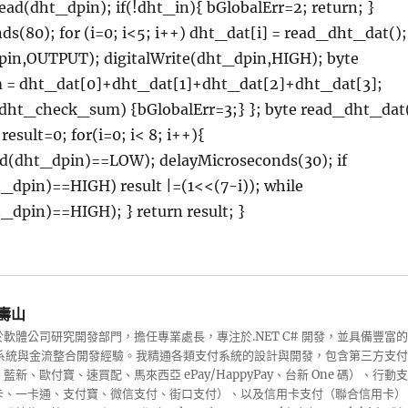
ead(dht_dpin); if(!dht_in){ bGlobalErr=2; return; }
s(80); for (i=0; i<5; i++) dht_dat[i] = read_dht_dat();
in,OUTPUT); digitalWrite(dht_dpin,HIGH); byte
= dht_dat[0]+dht_dat[1]+dht_dat[2]+dht_dat[3];
 dht_check_sum) {bGlobalErr=3;} }; byte read_dht_dat
 result=0; for(i=0; i< 8; i++){
ad(dht_dpin)==LOW); delayMicroseconds(30); if
t_dpin)==HIGH) result |=(1<<(7-i)); while
_dpin)==HIGH); } return result; }
壽山
軟體公司研究開發部門，擔任專業處長，專注於.NET C# 開發，並具備豐富的
收銀系統與金流整合開發經驗。我精通各類支付系統的設計與開發，包含第三方支付
藍新、歐付寶、速買配、馬來西亞 ePay/HappyPay、台新 One 碼）、行動支
卡、一卡通、支付寶、微信支付、街口支付）、以及信用卡支付（聯合信用卡）