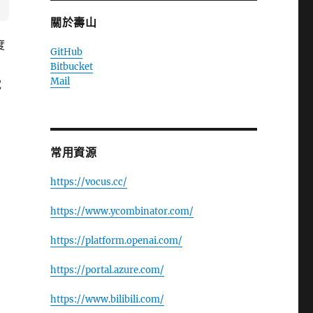
關於壽山
度
GitHub
Bitbucket
Mail
電
常用資源
https://vocus.cc/
https://www.ycombinator.com/
https://platform.openai.com/
https://portal.azure.com/
https://www.bilibili.com/