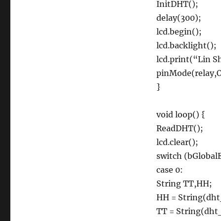
InitDHT();
delay(300);
lcd.begin();
lcd.backlight();
lcd.print(“Lin 
pinMode(rela
}
void loop() {
ReadDHT();
lcd.clear();
switch (bGlobalE
case 0:
String TT,HH;
HH = String(dht
TT = String(dht