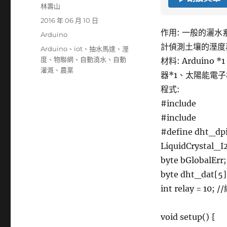
作
林壽山
者
發
2016 年 06 月 10 日
佈
作用: 一般的灑
分
Arduino
日
類
計偵測土壤的溼度
標
Arduino
、
iot
、
抽水馬達
、
溼
期:
籤
度
、
物聯網
、
自動澆水
、
自動
材料: Arduino
灌溉
、
農業
器*1、太陽能電子
程式:
#include
#include
#define dht_d
LiquidCrystal_I
byte bGlobalErr;
byte dht_dat[5]
int relay = 10
void setup() {