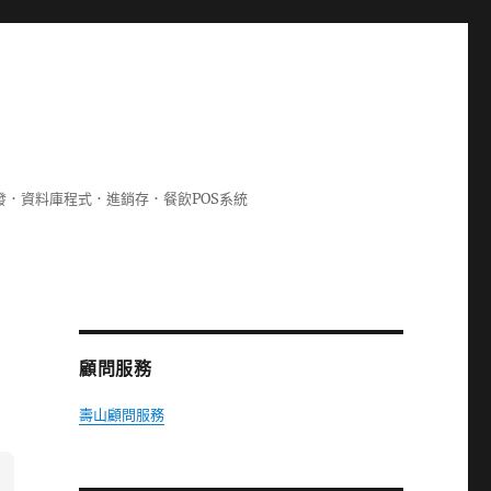
lphi開發．資料庫程式．進銷存．餐飲POS系統
顧問服務
壽山顧問服務