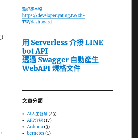
雅婷逐字稿
https://developer.yating.tw/zh-
TW/dashboard
()
用 Serverless 介接 LINE
bot API
透過 Swagger 自動產生
WebAPI 規格文件
文章分類
AI人工智慧
(43)
APP介紹
(17)
Arduino
(3)
。
bernetes
(1)