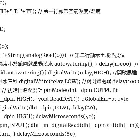
0);
:”+HH+” T:”+TT); // 第一行顯示空氣溼度/溫度
1);
(0);
lue:”+String(analogRead(0))); // 第二行顯示土壤溼度值
 // 濕度小於範圍就啟動澆水 autowatering(); } delay(10000); //
 autowatering(){ digitalWrite(relay,HIGH); //開啟馬達
/ 抽水三秒 digitalWrite(relay,LOW); //關閉繼電器 delay(1000
(){ // 初始化溫溼度計 pinMode(dht_dpin,OUTPUT);
t_dpin,HIGH); }void ReadDHT(){ bGlobalErr=0; byte
digitalWrite(dht_dpin,LOW); delay(20);
t_dpin,HIGH); delayMicroseconds(40);
in,INPUT); dht_in=digitalRead(dht_dpin); if(dht_in){
eturn; } delayMicroseconds(80);