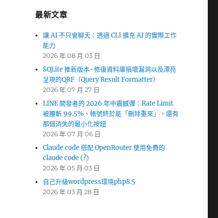
最新文章
讓 AI 不只會聊天：透過 CLI 擴充 AI 的實際工作
能力
2026 年 08 月 03 日
SQLite 推新版本~修復資料庫損壞漏洞以及漂亮
呈現的QRF（Query Result Formatter）
2026 年 07 月 27 日
LINE 開發者的 2026 年中震撼彈：Rate Limit
被腰斬 99.5%、帳號終於能「刪除重來」，還有
那個消失的最小化按鈕
2026 年 07 月 06 日
Claude code 搭配 OpenRouter 使用免費的
claude code (?)
2026 年 05 月 03 日
自己升級wordpress環境php8.5
2026 年 03 月 28 日