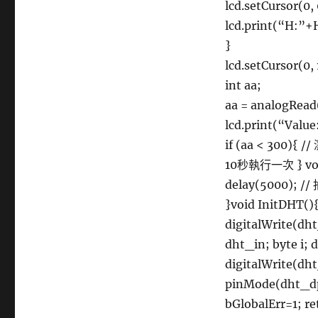
lcd.setCursor(0, 
lcd.print(“H
}
lcd.setCursor(0, 
int aa;
aa = analogRead
lcd.print(“Va
if (aa < 300){
10秒執行一次 } void
delay(5000); /
}void InitDHT
digitalWrite(dh
dht_in; byte i; 
digitalWrite(dh
pinMode(dht_dp
bGlobalErr=1; r