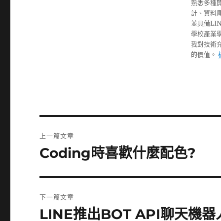
熟悉多種開發
計、資料庫設
並具備L
學校產業
我對技術
的價值。
文
上一篇文章
章
Coding時喜歡什麼配色?
上
一
導
篇
覽
文
下一篇文章
章:
LINE推出BOT API聊天機器
下