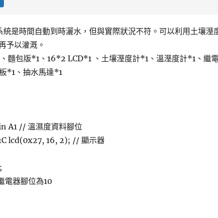
水系統是時間自動到時灑水，但與實際狀況不符。可以利用土壤溼
再予以灌溉。
 *1 、麵包版*1、16*2 LCD*1 、土壤溼度計*1、溫溼度計*1、繼
板*1、抽水馬達*1
pin A1 // 溫濕度資料腳位
2C lcd(0x27, 16, 2); // 顯示器
;
; //繼電器腳位為10