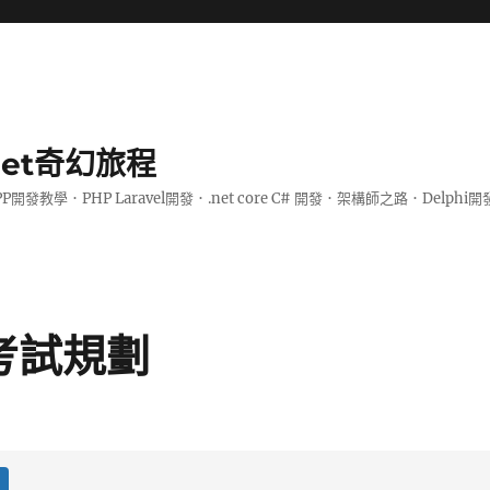
.net奇幻旅程
PP開發教學．PHP Laravel開發．.net core C# 開發．架構師之路．De
級考試規劃