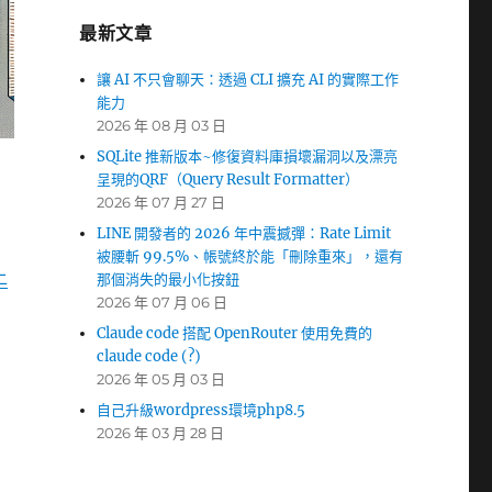
最新文章
讓 AI 不只會聊天：透過 CLI 擴充 AI 的實際工作
能力
2026 年 08 月 03 日
SQLite 推新版本~修復資料庫損壞漏洞以及漂亮
呈現的QRF（Query Result Formatter）
2026 年 07 月 27 日
LINE 開發者的 2026 年中震撼彈：Rate Limit
被腰斬 99.5%、帳號終於能「刪除重來」，還有
上
那個消失的最小化按鈕
2026 年 07 月 06 日
Claude code 搭配 OpenRouter 使用免費的
claude code (?)
2026 年 05 月 03 日
自己升級wordpress環境php8.5
2026 年 03 月 28 日