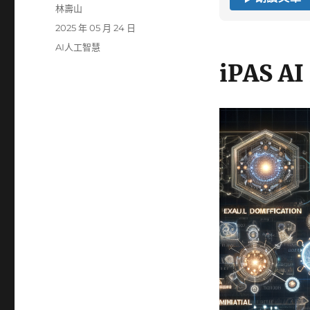
作
林壽山
者
發
2025 年 05 月 24 日
佈
分
AI人工智慧
日
類
iPAS 
期: