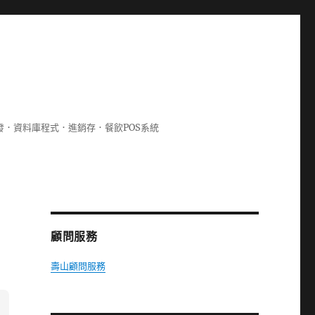
lphi開發．資料庫程式．進銷存．餐飲POS系統
顧問服務
壽山顧問服務