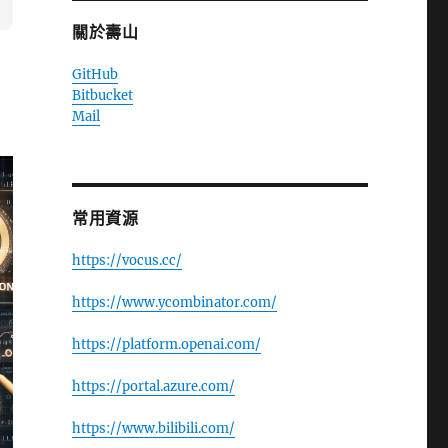
關於壽山
GitHub
Bitbucket
Mail
常用資源
https://vocus.cc/
https://www.ycombinator.com/
https://platform.openai.com/
https://portal.azure.com/
https://www.bilibili.com/