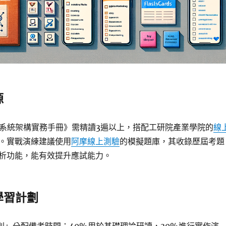
源
I系統架構實務手冊》需精讀3遍以上，搭配工研院產業學院的
線
。實戰演練建議使用
阿摩線上測驗
的模擬題庫，其收錄歷屆考題
析功能，能有效提升應試能力。
學習計劃