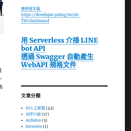
雅婷逐字稿
https://developer.yating.tw/zh-
TW/dashboard
用 Serverless 介接 LINE
bot API
透過 Swagger 自動產生
WebAPI 規格文件
資
，
高
文章分類
AI人工智慧
(43)
APP介紹
(17)
Arduino
(3)
bernetes
(1)