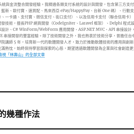
收銀系統與金流整合開發經驗。我精通各類支付系統的設計與開發，包含第三方支付
藍新、歐付寶、速買配、馬來西亞 ePay/HappyPay、台新 One 碼）、行動支
卡、一卡通、支付寶、微信支付、街口支付）、以及信用卡支付（聯合信用卡）
技術，擅長PHP 網頁開發（CodeIgniter、Laravel 框架）、Delphi 程式
計、C# WinForm/WebForm 應用開發、ASP.NET MVC、API 串接設計
INE 串接開發的豐富經驗。除了技術開發之外，我也熱衷於技術分享，曾擔任台
學院講師 5 年，培育新一代的軟體開發人才，致力於推動軟體技術的應用與創新
充滿熱忱，始終保持學習與探索的心態，期望透過軟體開發為企業與社會創造更
檢視「林壽山」的全部文章
步的幾種作法