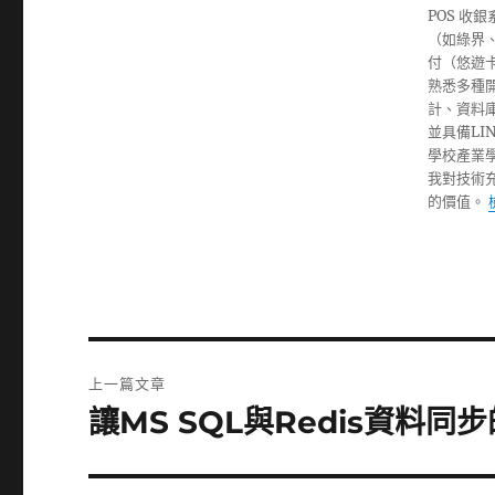
POS 
（如綠界、
付（悠遊
熟悉多種開發
計、資料庫設
並具備L
學校產業
我對技術
的價值。
文
上一篇文章
章
讓MS SQL與Redis資料同
上
一
導
篇