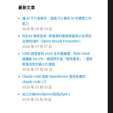
最新文章
讓 AI 不只會聊天：透過 CLI 擴充 AI 的實際工作
能力
2026 年 08 月 03 日
SQLite 推新版本~修復資料庫損壞漏洞以及漂亮
呈現的QRF（Query Result Formatter）
2026 年 07 月 27 日
LINE 開發者的 2026 年中震撼彈：Rate Limit
被腰斬 99.5%、帳號終於能「刪除重來」，還有
那個消失的最小化按鈕
2026 年 07 月 06 日
Claude code 搭配 OpenRouter 使用免費的
claude code (?)
2026 年 05 月 03 日
自己升級wordpress環境php8.5
2026 年 03 月 28 日