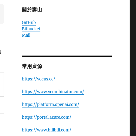
關於壽山
GitHub
Bitbucket
Mail
動
常用資源
https://vocus.cc/
https://www.ycombinator.com/
https://platform.openai.com/
https://portal.azure.com/
https://www.bilibili.com/