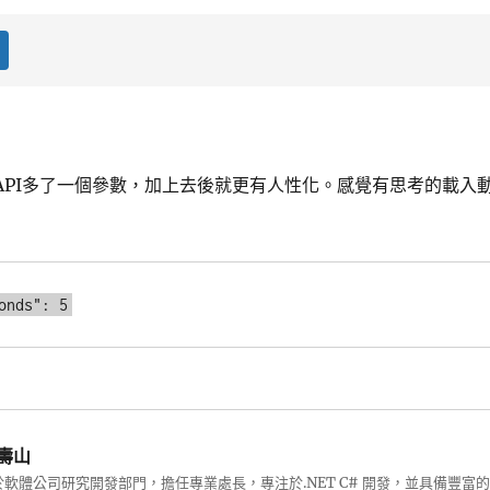
ging API多了一個參數，加上去後就更有人性化。感覺有思考的載入
conds": 5
壽山
軟體公司研究開發部門，擔任專業處長，專注於.NET C# 開發，並具備豐富的