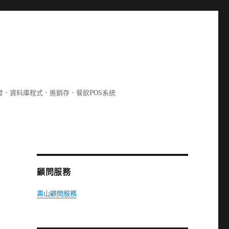
lphi開發．資料庫程式．進銷存．餐飲POS系統
顧問服務
壽山顧問服務