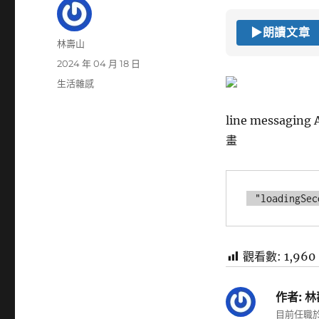
▶
朗讀文章
作
林壽山
者
發
2024 年 04 月 18 日
佈
分
生活雜感
日
類
期:
line messa
畫
 "loadingSe
觀看數:
1,960
作者:
林
目前任職於