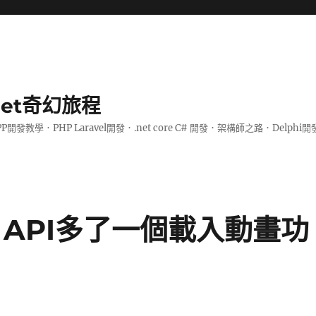
.net奇幻旅程
PP開發教學．PHP Laravel開發．.net core C# 開發．架構師之路．De
NG API多了一個載入動畫功