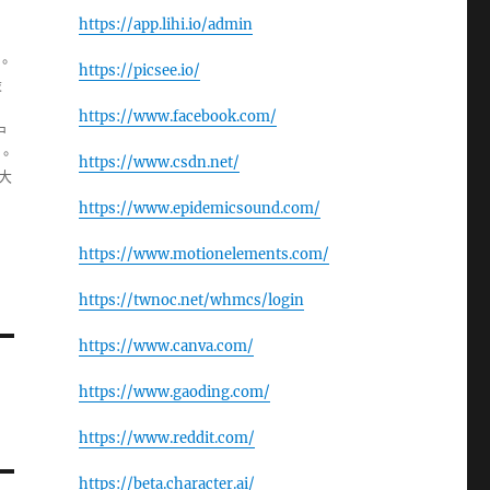
https://app.lihi.io/admin
。
https://picsee.io/
設
，
https://www.facebook.com/
中
。
https://www.csdn.net/
大
https://www.epidemicsound.com/
https://www.motionelements.com/
https://twnoc.net/whmcs/login
https://www.canva.com/
https://www.gaoding.com/
https://www.reddit.com/
https://beta.character.ai/