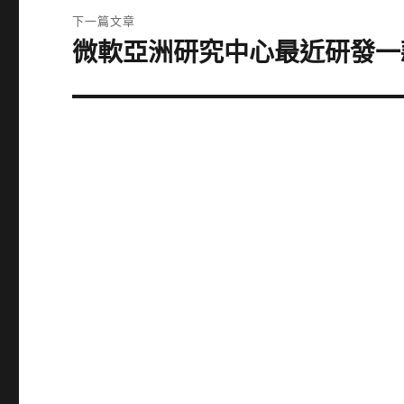
覽
文
下一篇文章
章:
微軟亞洲研究中心最近研發一款新
下
一
篇
文
章: