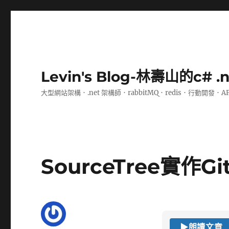
Levin's Blog-林壽山的c# 
大型網站架構．.net 架構師．rabbitMQ．redis．行動開發．A
SourceTree實作G
▶
朗讀文章