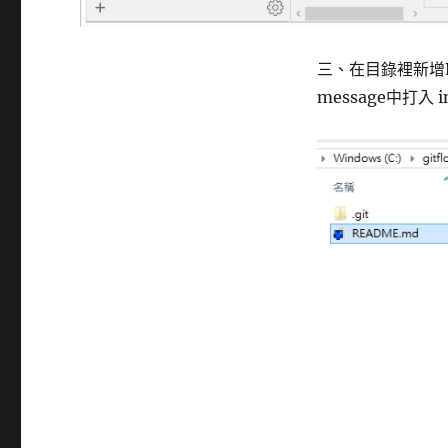
三、在目錄裡新增R
message中打入 i