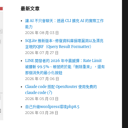
最新文章
讓 AI 不只會聊天：透過 CLI 擴充 AI 的實際工作
能力
2026 年 08 月 03 日
SQLite 推新版本~修復資料庫損壞漏洞以及漂亮
呈現的QRF（Query Result Formatter）
2026 年 07 月 27 日
LINE 開發者的 2026 年中震撼彈：Rate Limit
被腰斬 99.5%、帳號終於能「刪除重來」，還有
那個消失的最小化按鈕
2026 年 07 月 06 日
Claude code 搭配 OpenRouter 使用免費的
claude code (?)
2026 年 05 月 03 日
自己升級wordpress環境php8.5
2026 年 03 月 28 日