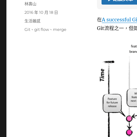
作
林壽山
者
發
2016 年 10 月 18 日
佈
在
A successful G
分
生活雜感
日
類
Git流程之一，但
標
Git
、
git flow
、
merge
期:
籤