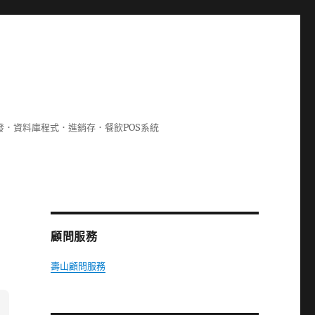
lphi開發．資料庫程式．進銷存．餐飲POS系統
顧問服務
壽山顧問服務