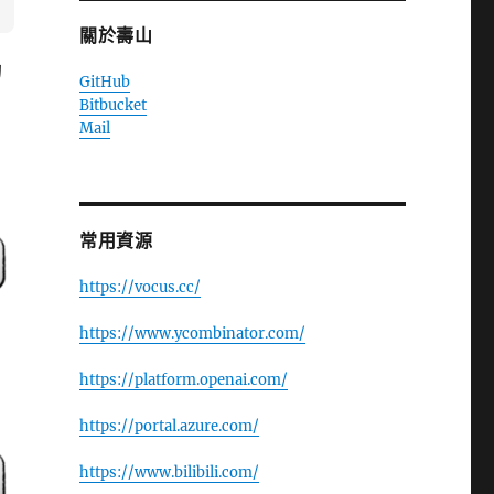
關於壽山
的
GitHub
Bitbucket
Mail
常用資源
https://vocus.cc/
https://www.ycombinator.com/
https://platform.openai.com/
https://portal.azure.com/
https://www.bilibili.com/