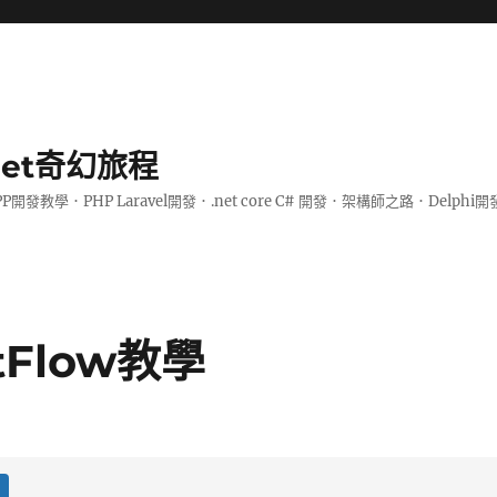
.net奇幻旅程
PP開發教學．PHP Laravel開發．.net core C# 開發．架構師之路．De
itFlow教學