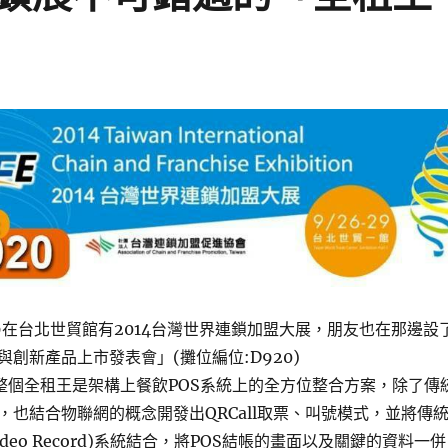
~9/29在台北世貿館有2014台灣世界連鎖加盟大展，朋友也在那邊設
創新產品上市發表會」(攤位編位:D920)
整個全租王是架構上餐飲POS系統上的全方位整合方案，除了傳
，也結合物聯網的概念開發出QRCall取票、叫號模式，並將傳
l Video Record)系統結合，將POS結帳的畫面以及關鍵的資料一併