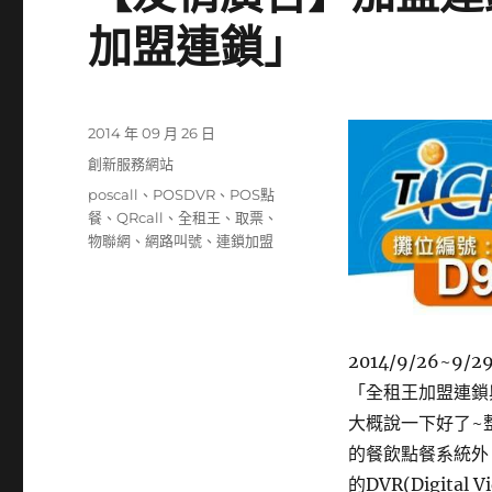
加盟連鎖」
發
2014 年 09 月 26 日
佈
分
創新服務網站
日
類
標
poscall
、
POSDVR
、
POS點
期:
籤
餐
、
QRcall
、
全租王
、
取票
、
物聯網
、
網路叫號
、
連鎖加盟
2014/9/26
「全租王加盟連鎖與
大概說一下好了~
的餐飲點餐系統外
的DVR(Digita