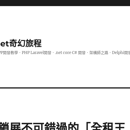
.net奇幻旅程
PP開發教學．PHP Laravel開發．.net core C# 開發．架構師之路．De
鎖展不可錯過的「全租王