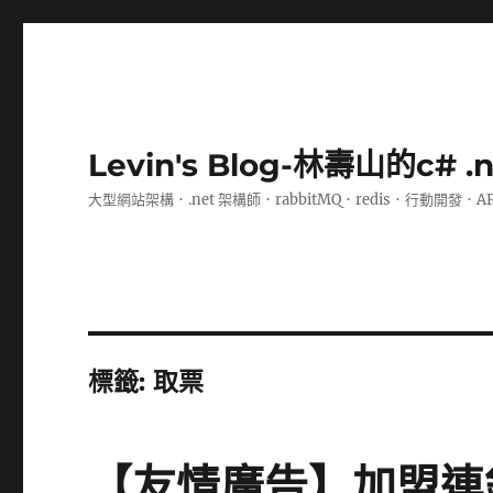
Levin's Blog-林壽山的c# 
大型網站架構．.net 架構師．rabbitMQ．redis．行動開發．A
標籤:
取票
【友情廣告】加盟連