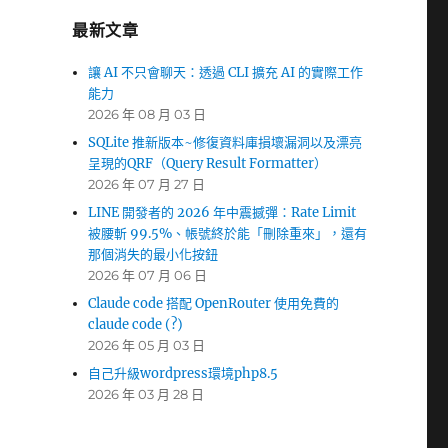
最新文章
讓 AI 不只會聊天：透過 CLI 擴充 AI 的實際工作
能力
2026 年 08 月 03 日
SQLite 推新版本~修復資料庫損壞漏洞以及漂亮
呈現的QRF（Query Result Formatter）
2026 年 07 月 27 日
LINE 開發者的 2026 年中震撼彈：Rate Limit
被腰斬 99.5%、帳號終於能「刪除重來」，還有
那個消失的最小化按鈕
2026 年 07 月 06 日
Claude code 搭配 OpenRouter 使用免費的
claude code (?)
2026 年 05 月 03 日
自己升級wordpress環境php8.5
2026 年 03 月 28 日