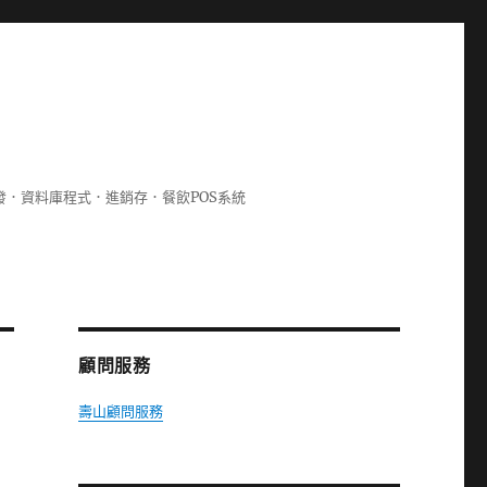
lphi開發．資料庫程式．進銷存．餐飲POS系統
顧問服務
壽山顧問服務