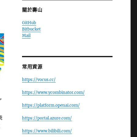
關於壽山
GitHub
Bitbucket
Mail
常用資源
https://vocus.cc/
https://www.ycombinator.com/
了
https://platform.openai.com/
統
https://portal.azure.com/
統
https://www.bilibili.com/