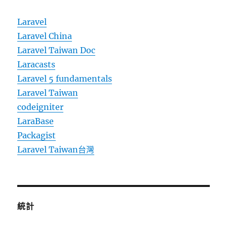
Laravel
Laravel China
Laravel Taiwan Doc
Laracasts
Laravel 5 fundamentals
Laravel Taiwan
codeigniter
LaraBase
Packagist
Laravel Taiwan台灣
統計