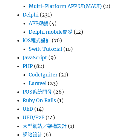
Multi-Platform APP UI(MAUI)
(2)
Delphi
(231)
APP遊戲
(4)
Delphi mobile開發
(12)
iOS程式設計
(76)
Swift Tutorial
(10)
JavaScript
(9)
PHP
(82)
CodeIgniter
(21)
Laravel
(23)
POS系統開發
(26)
Ruby On Rails
(1)
UED
(14)
UED/F2E
(14)
大型網站／架構設計
(1)
網站設計
(6)