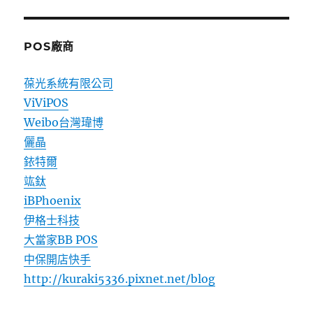
POS廠商
葆光系統有限公司
ViViPOS
Weibo台灣瑋博
儷晶
銥特爾
竑鈦
iBPhoenix
伊格士科技
大當家BB POS
中保開店快手
http://kuraki5336.pixnet.net/blog