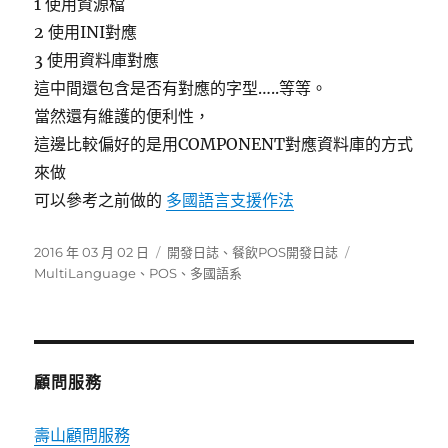
1 使用資源檔
2 使用INI對應
3 使用資料庫對應
這中間還包含是否有對應的字型…..等等。
當然還有維護的便利性，
這邊比較偏好的是用COMPONENT對應資料庫的方式
來做
可以參考之前做的
多國語言支援作法
發
分
標
2016 年 03 月 02 日
開發日誌
、
餐飲POS開發日誌
佈
類
籤
MultiLanguage
、
POS
、
多國語系
日
期:
顧問服務
壽山顧問服務