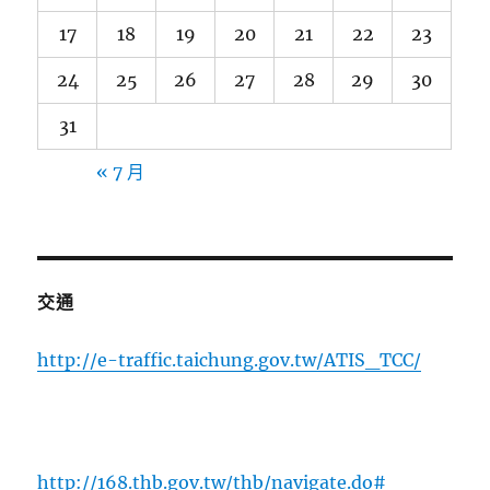
17
18
19
20
21
22
23
24
25
26
27
28
29
30
31
« 7 月
交通
http://e-traffic.taichung.gov.tw/ATIS_TCC/
http://168.thb.gov.tw/thb/navigate.do#