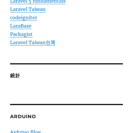
Laravel 5 fundamentals
Laravel Taiwan
codeigniter
LaraBase
Packagist
Laravel Taiwan台灣
統計
ARDUINO
Arduino Blog