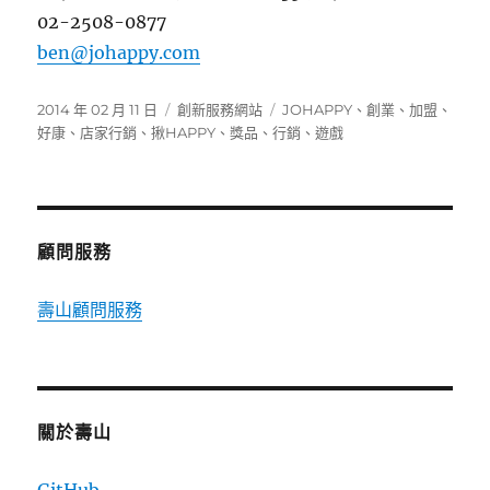
02-2508-0877
ben@johappy.com
發
分
標
2014 年 02 月 11 日
創新服務網站
JOHAPPY
、
創業
、
加盟
、
佈
類
籤
好康
、
店家行銷
、
揪HAPPY
、
獎品
、
行銷
、
遊戲
日
期:
顧問服務
壽山顧問服務
關於壽山