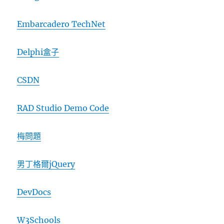
Embarcadero TechNet
Delphi盒子
CSDN
RAD Studio Demo Code
梅問題
男丁格爾jQuery
DevDocs
W3Schools