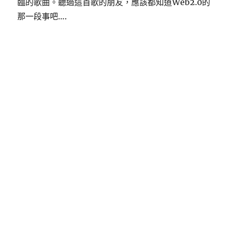
臨的歌曲。聽過這首歌的朋友，應該都知道Web2.0的
那一段事吧….