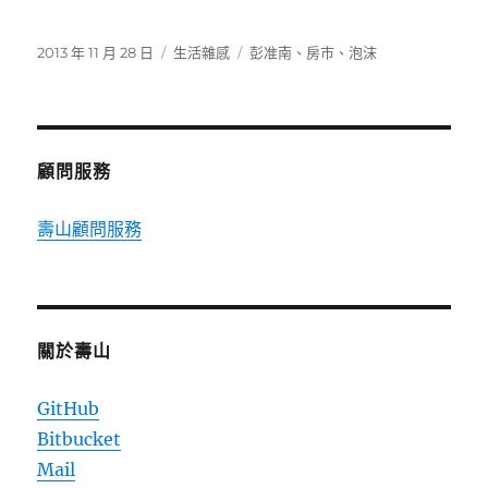
發
分
標
2013 年 11 月 28 日
生活雜感
彭准南
、
房市
、
泡沫
佈
類
籤
日
期:
顧問服務
壽山顧問服務
關於壽山
GitHub
Bitbucket
Mail