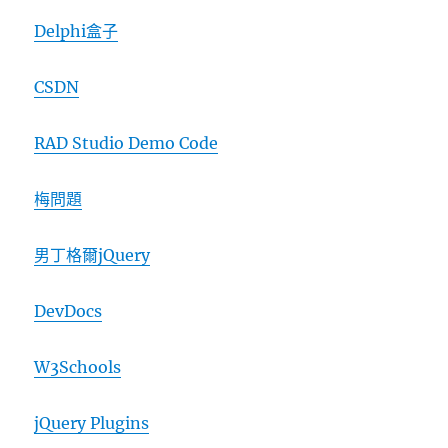
Delphi盒子
CSDN
RAD Studio Demo Code
梅問題
男丁格爾jQuery
DevDocs
W3Schools
jQuery Plugins