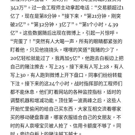
342万”。过一会工程师主动拿起电话：“交易额超过1
亿了，现在是第8分钟。”接下来，“第21分钟，刚突
破2亿”。“第32分钟，3亿了”。“第1个小时，4.39
亿”。这些数据随后出现在微博上，引起一片惊呼。
“完蛋了！”突然有人大喝一声，所有的眼睛都紧张的
盯着他，只见他挠挠头，嘿嘿的笑道“我赌的少了，
20亿轻松就能过了，我再加5亿”，他跑去白板边上把
自己的赌注擦去，写上25，接下来有人写上28，有人
写上30，有人跑到微博上开下盘口，同事们纷纷转载
下注。接下来的这24个小时，战时指挥部的工程师们
都不能休息，他们盯着网站的各种监控指标，适时的
调整机器和增减功能。顶住第一波高峰之后，这些人
开始忙里偷闲的给自己买东西，大家互相交流着哪家
买的移动硬盘靠谱，哪家衣服适合自己的女朋友，不
时的有人哀嚎宝贝被人抢了、信用卡额度不够了。同
时，旁边白板上的赌注越下越大。