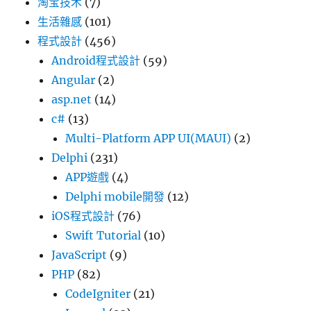
淘宝技术
(7)
生活雜感
(101)
程式設計
(456)
Android程式設計
(59)
Angular
(2)
asp.net
(14)
c#
(13)
Multi-Platform APP UI(MAUI)
(2)
Delphi
(231)
APP遊戲
(4)
Delphi mobile開發
(12)
iOS程式設計
(76)
Swift Tutorial
(10)
JavaScript
(9)
PHP
(82)
CodeIgniter
(21)