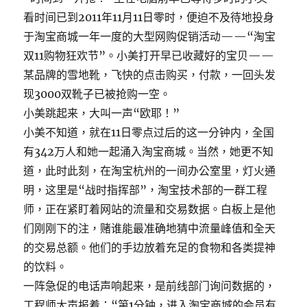
看时间已到2011年11月11日零时，便迫不及待地投身
于淘宝商城一年一度的大型网购促销活动——“淘宝
双11购物狂欢节”。小美打开早已收藏好的宝贝——
某品牌的雪地靴，飞快的点击购买，付款，一回头发
现3000双靴子已被抢购一空。
小美跳起来，大叫一声“欧耶！”
小美不知道，就在11日零点过后的这一分钟内，全国
有342万人和她一起涌入淘宝商城。当然，她更不知
道，此时此刻，在淘宝杭州的一间办公室里，灯火通
明，这里是“战时指挥部”，淘宝技术部的一群工程
师，正在紧盯着网站的流量和交易数据。白板上是他
们刚刚下的注，赌谁能最准确地猜中流量峰值和全天
的交易总额。他们的手边放着充足的食物和各类提神
的饮料。
一阵急促的电话声响起来，是前线部门询问数据的，
工程师大声报着：“第1分钟，进入淘宝商城的会员有