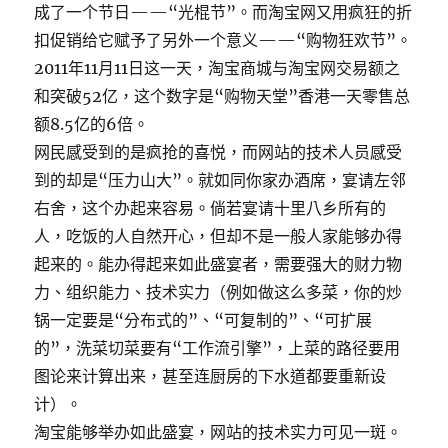
成了一个节日——“光棍节”。而淘宝网又用疯狂的折
扣促销给它赋予了另外一个意义——“购物狂欢节”。
2011年11月11日这一天，淘宝商城与淘宝网交易额之
和突破52亿，这个数字是“购物天堂”香港一天零售总
额8.5亿的6倍。
网民感受到的是疯抢的喜悦，而网站的技术人员感受
到的却是“压力山大”。就如同你家办酒席，宴请左邻
右舍，这个办起来容易。倘若宴请十里八乡所有的
人，吃饭的人自然开心，但却不是一般人家能够办得
起来的。能办得起来如此盛宴者，需要强大的财力物
力、组织能力、技术实力（例如做这么多菜，你的炒
锅一定要是“分布式的”、“可复制的”、“可扩展
的”，洗菜切菜要有“工作流引擎”，上菜的路径要用
图论来计算出来，甚至连厨房的下水道都要重新设
计）。
淘宝能够举办如此盛宴，网站的技术实力可见一斑。