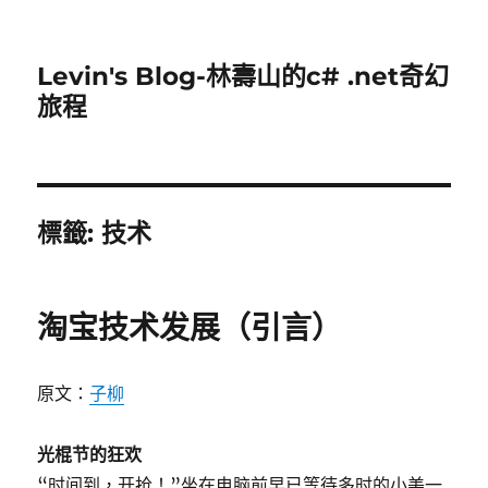
Levin's Blog-林壽山的c# .net奇幻
旅程
標籤:
技术
淘宝技术发展（引言）
原文：
子柳
光棍节的狂欢
“时间到，开抢！”坐在电脑前早已等待多时的小美一