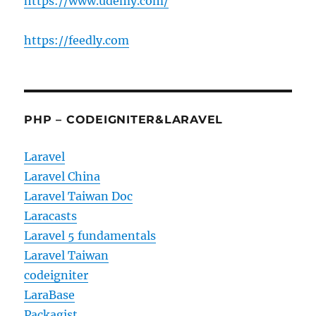
https://www.udemy.com/
https://feedly.com
PHP – CODEIGNITER&LARAVEL
Laravel
Laravel China
Laravel Taiwan Doc
Laracasts
Laravel 5 fundamentals
Laravel Taiwan
codeigniter
LaraBase
Packagist