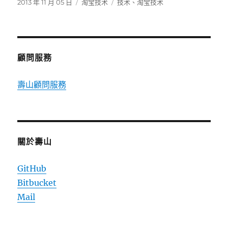
發
分
標
2013 年 11 月 05 日
淘宝技术
技术
、
淘宝技术
佈
類
籤
日
期:
顧問服務
壽山顧問服務
關於壽山
GitHub
Bitbucket
Mail