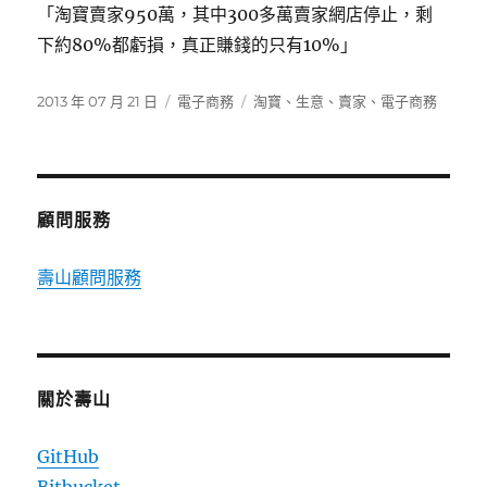
「淘寶賣家950萬，其中300多萬賣家網店停止，剩
下約80%都虧損，真正賺錢的只有10%」
發
分
標
2013 年 07 月 21 日
電子商務
淘寶
、
生意
、
賣家
、
電子商務
佈
類
籤
日
期:
顧問服務
壽山顧問服務
關於壽山
GitHub
Bitbucket