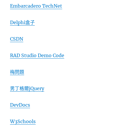
Embarcadero TechNet
Delphi盒子
CSDN
RAD Studio Demo Code
梅問題
男丁格爾jQuery
DevDocs
W3Schools