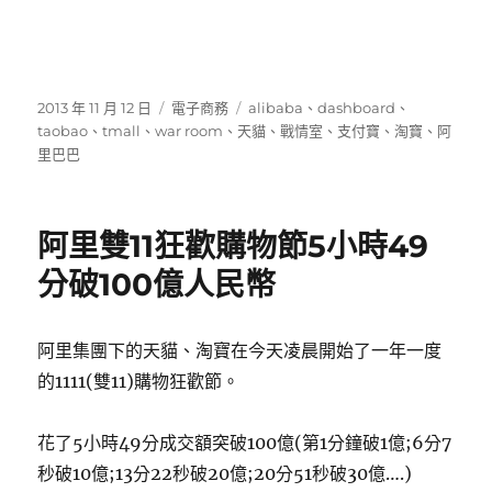
發
分
標
2013 年 11 月 12 日
電子商務
alibaba
、
dashboard
、
佈
類
籤
taobao
、
tmall
、
war room
、
天貓
、
戰情室
、
支付寶
、
淘寶
、
阿
日
里巴巴
期:
阿里雙11狂歡購物節5小時49
分破100億人民幣
阿里集團下的天貓、淘寶在今天凌晨開始了一年一度
的1111(雙11)購物狂歡節。
花了5小時49分成交額突破100億(第1分鐘破1億;6分7
秒破10億;13分22秒破20億;20分51秒破30億….)