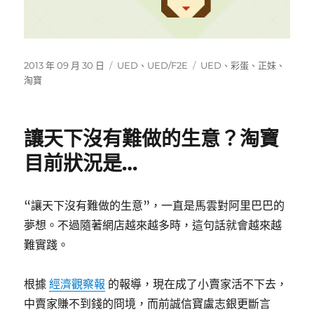
發
分
標
2013 年 09 月 30 日
UED
、
UED/F2E
UED
、
彩蛋
、
正妹
、
佈
類
籤
淘寶
日
期:
讓天下沒有難做的生意？淘寶
目前狀況是…
“讓天下沒有難做的生意”，一直是馬雲對阿里巴巴的
夢想。不過隨著網店越來越多時，這句話就會越來越
難實踐。
根據
經濟觀察報
的報導，現在成了小賣家活不下去，
中賣家賺不到錢的冏境，而前誠信寶盧志銀更斷言