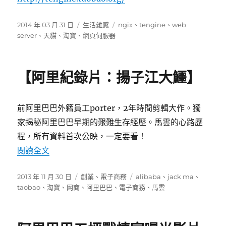
發
分
標
2014 年 03 月 31 日
生活雜感
ngix
、
tengine
、
web
佈
類
籤
server
、
天貓
、
淘寶
、
網頁伺服器
日
期:
【阿里紀錄片：揚子江大鱷】
前阿里巴巴外籍員工porter，2年時間剪輯大作。獨
家揭秘阿里巴巴早期的艱難生存經歷。馬雲的心路歷
程，所有資料首次公映，一定要看！
〈【阿里紀錄片：揚子江大鱷】〉
閱讀全文
發
分
標
2013 年 11 月 30 日
創業
、
電子商務
alibaba
、
jack ma
、
佈
類
籤
taobao
、
淘寶
、
网商
、
阿里巴巴
、
電子商務
、
馬雲
日
期: