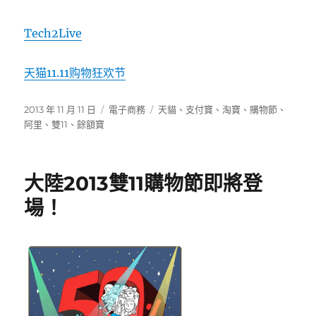
Tech2Live
天猫11.11购物狂欢节
發
分
標
2013 年 11 月 11 日
電子商務
天貓
、
支付寶
、
淘寶
、
購物節
、
佈
類
籤
阿里
、
雙11
、
餘額寶
日
期:
大陸2013雙11購物節即將登
場！