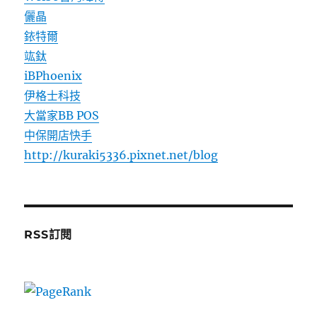
儷晶
銥特爾
竑鈦
iBPhoenix
伊格士科技
大當家BB POS
中保開店快手
http://kuraki5336.pixnet.net/blog
RSS訂閱