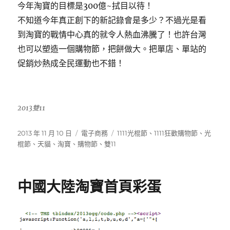
今年淘寶的目標是300億~拭目以待！
不知道今年真正創下的新記錄會是多少？不過光是看
到淘寶的戰情中心真的就令人熱血沸騰了！也許台灣
也可以塑造一個購物節，把餅做大。把單店、單站的
促銷炒熱成全民運動也不錯！
2013雙11
發
分
標
2013 年 11 月 10 日
電子商務
1111光棍節
、
1111狂歡購物節
、
光
佈
類
籤
棍節
、
天貓
、
淘寶
、
購物節
、
雙11
日
期:
中國大陸淘寶首頁彩蛋