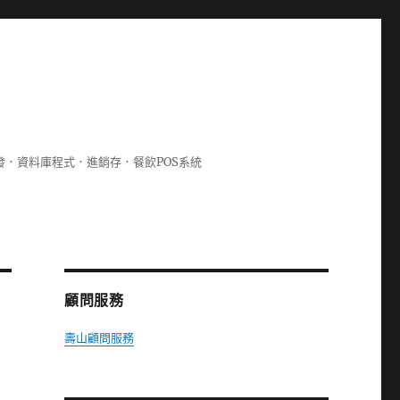
lphi開發．資料庫程式．進銷存．餐飲POS系統
顧問服務
壽山顧問服務