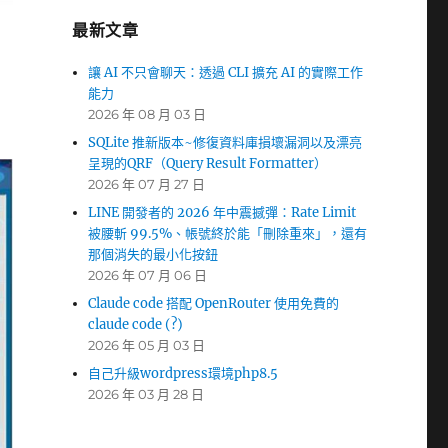
最新文章
讓 AI 不只會聊天：透過 CLI 擴充 AI 的實際工作
能力
2026 年 08 月 03 日
SQLite 推新版本~修復資料庫損壞漏洞以及漂亮
呈現的QRF（Query Result Formatter）
2026 年 07 月 27 日
LINE 開發者的 2026 年中震撼彈：Rate Limit
被腰斬 99.5%、帳號終於能「刪除重來」，還有
那個消失的最小化按鈕
2026 年 07 月 06 日
Claude code 搭配 OpenRouter 使用免費的
claude code (?)
2026 年 05 月 03 日
自己升級wordpress環境php8.5
2026 年 03 月 28 日