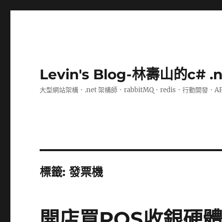
Levin's Blog-林壽山的c# 
大型網站架構．.net 架構師．rabbitMQ．redis．行動開發．A
標籤:
發票機
開店買POS收銀硬