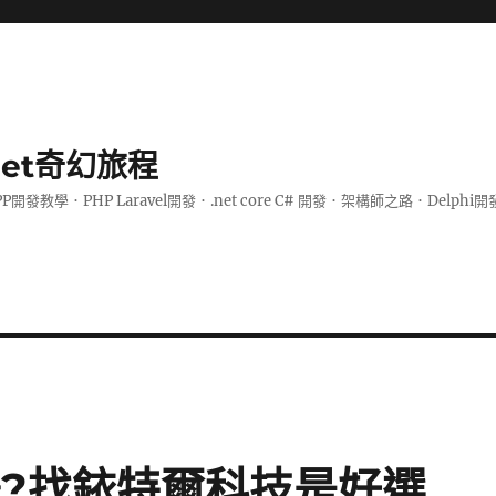
.net奇幻旅程
PP開發教學．PHP Laravel開發．.net core C# 開發．架構師之路．De
體?找銥特爾科技是好選