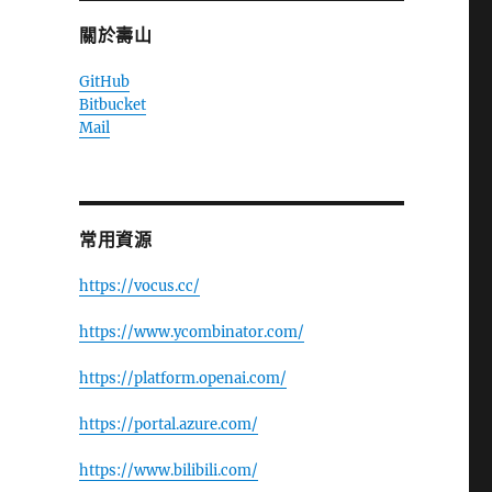
關於壽山
GitHub
Bitbucket
Mail
常用資源
https://vocus.cc/
https://www.ycombinator.com/
https://platform.openai.com/
https://portal.azure.com/
https://www.bilibili.com/