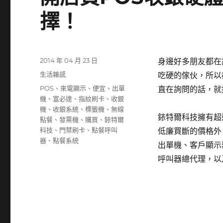
擇！
發
2014 年 04 月 23 日
身邊好多朋友都在
佈
分
生活雜感
吃硬的傢伙，所以
日
類
標
POS
、
來電顯示
、
便宜
、
出單
直在詢問的話，就
期:
籤
機
、
富必達
、
指紋刷卡
、
收銀
機
、
收銀系統
、
標籤機
、
無線
銥特爾科技擁有超
點餐
、
發票機
、
購買
、
銥特爾
科技
、
門禁刷卡
、
點餐呼叫
低廉買斷的價格外
器
、
點餐系統
出單機、客戶顯示
呼叫器總代理，以