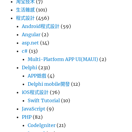
淘宝技术
(7)
生活雜感
(101)
程式設計
(456)
Android程式設計
(59)
Angular
(2)
asp.net
(14)
c#
(13)
Multi-Platform APP UI(MAUI)
(2)
Delphi
(231)
APP遊戲
(4)
Delphi mobile開發
(12)
iOS程式設計
(76)
Swift Tutorial
(10)
JavaScript
(9)
PHP
(82)
CodeIgniter
(21)