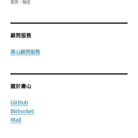
佈
類
籤
豐原
、
釀造
日
期:
顧問服務
壽山顧問服務
關於壽山
GitHub
Bitbucket
Mail