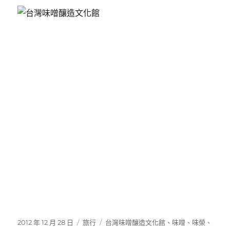
發
分
標
2012 年 12 月 28 日
旅行
台灣味噌釀造文化館
、
味噌
、
味榮
、