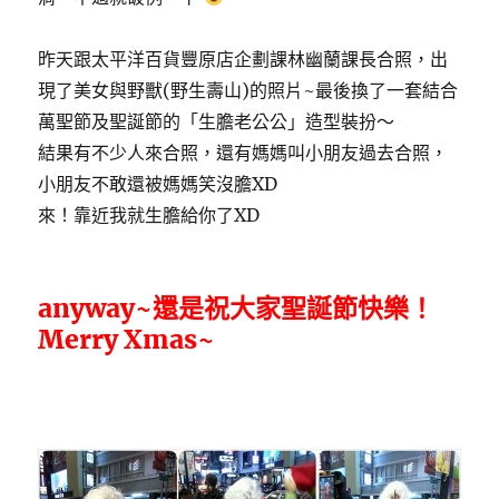
昨天跟太平洋百貨豐原店企劃課林幽蘭課長合照，出
現了美女與野獸(野生壽山)的照片~最後換了一套結合
萬聖節及聖誕節的「生膽老公公」造型裝扮～
結果有不少人來合照，還有媽媽叫小朋友過去合照，
小朋友不敢還被媽媽笑沒膽XD
來！靠近我就生膽給你了XD
anyway~還是祝大家聖誕節快樂！
Merry Xmas~