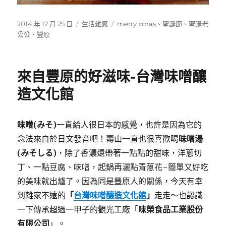
發
分
標
2014 年 12 月 25 日
生活雜感
merry xmas
、
聖誕節
、
聖誕老
佈
類
籤
公公
、
豐原
日
期:
來自豐原的好滋味-台灣味噌釀
造文化館
味噌(みそ)
一直給人很日本的感覺，也許是因為它的
念法來自於日文發音吧！壽山一直也很喜歡喝
味噌湯
(みそしる)
，除了香濃還帶著一點點的甜味，洋蔥切
丁、一點豆腐、味噌，起鍋再灑點青蔥花~簡單又好吃
的美味就出爐了。因為同是豐原人的關係，今天有幸
到離家不遠的
「
台灣味噌釀造文化館
」
走走～也認識
一下傳承超過一甲子的觀光工廠「
味榮食品工業股份
有限公司
」。