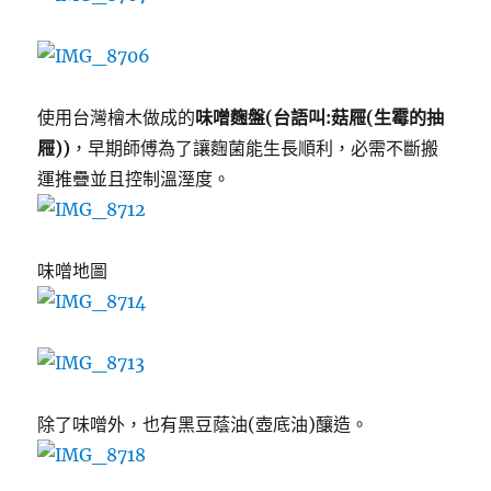
使用台灣檜木做成的
味噌麴盤(台語叫:菇屜(生霉的抽
屜))
，早期師傅為了讓麴菌能生長順利，必需不斷搬
運推疊並且控制溫溼度。
味噌地圖
除了味噌外，也有黑豆蔭油(壺底油)釀造。