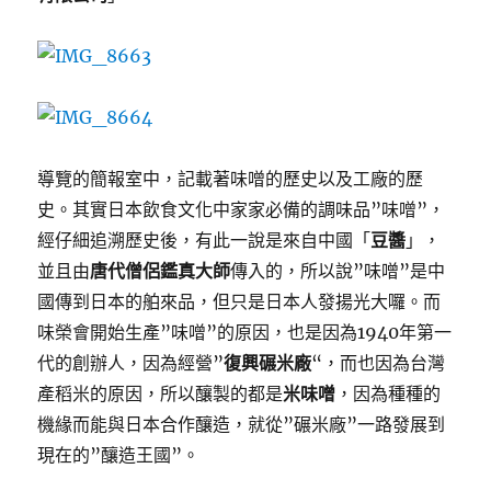
導覽的簡報室中，記載著味噌的歷史以及工廠的歷
史。其實日本飲食文化中家家必備的調味品”味噌”，
經仔細追溯歷史後，有此一說是來自中國「
豆醬
」，
並且由
唐代僧侶鑑真大師
傳入的，所以說”味噌”是中
國傳到日本的舶來品，但只是日本人發揚光大囉。而
味榮會開始生產”味噌”的原因，也是因為1940年第一
代的創辦人，因為經營”
復興碾米廠
“，而也因為台灣
產稻米的原因，所以釀製的都是
米味噌
，因為種種的
機緣而能與日本合作釀造，就從”碾米廠”一路發展到
現在的”釀造王國”。