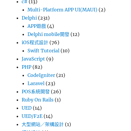
c#
(13)
Multi-Platform APP UI(MAUI)
(2)
Delphi
(231)
APP遊戲
(4)
Delphi mobile開發
(12)
iOS程式設計
(76)
Swift Tutorial
(10)
JavaScript
(9)
PHP
(82)
CodeIgniter
(21)
Laravel
(23)
POS系統開發
(26)
Ruby On Rails
(1)
UED
(14)
UED/F2E
(14)
大型網站／架構設計
(1)