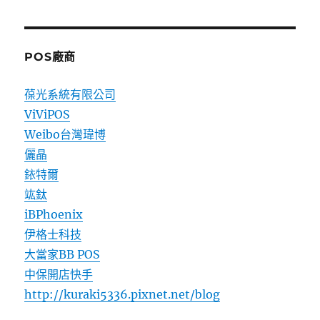
POS廠商
葆光系統有限公司
ViViPOS
Weibo台灣瑋博
儷晶
銥特爾
竑鈦
iBPhoenix
伊格士科技
大當家BB POS
中保開店快手
http://kuraki5336.pixnet.net/blog