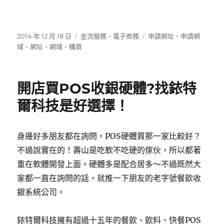
發
分
標
2014 年 12 月 18 日
金流服務
、
電子商務
申請網址
、
申請網
佈
類
籤
域
、
網址
、
網域
、
購買
日
期:
開店買POS收銀硬體?找銥特
爾科技是好選擇！
身邊好多朋友都在詢問，POS硬體買那一家比較好？
不過說實在的！壽山是吃軟不吃硬的傢伙，所以都著
重在軟體開發上面。硬體多是配合居多～不過既然大
家都一直在詢問的話，就推一下朋友的老字號餐飲收
銀系統公司。
銥特爾科技擁有超過十五年的餐飲、飲料、快餐POS