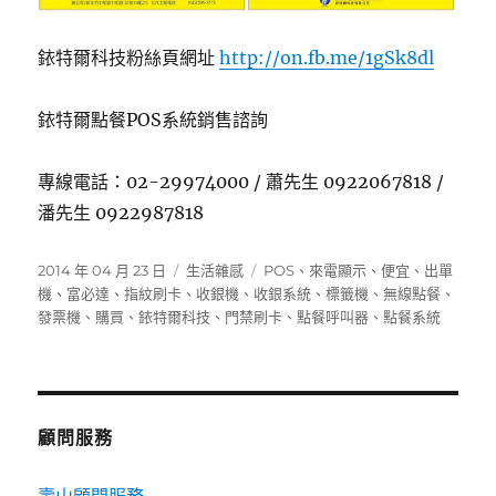
銥特爾科技粉絲頁網址
http://on.fb.me/1gSk8dl
銥特爾點餐POS系統銷售諮詢
專線電話：02-29974000 / 蕭先生 0922067818 /
潘先生 0922987818
發
分
標
2014 年 04 月 23 日
生活雜感
POS
、
來電顯示
、
便宜
、
出單
佈
類
籤
機
、
富必達
、
指紋刷卡
、
收銀機
、
收銀系統
、
標籤機
、
無線點餐
、
日
發票機
、
購買
、
銥特爾科技
、
門禁刷卡
、
點餐呼叫器
、
點餐系統
期:
顧問服務