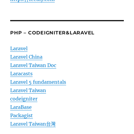
PHP – CODEIGNITER&LARAVEL
Laravel
Laravel China
Laravel Taiwan Doc
Laracasts
Laravel 5 fundamentals
Laravel Taiwan
codeigniter
LaraBase
Packagist
Laravel Taiwan台灣