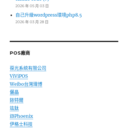
2026 年 05 月 03 日
自己升級wordpress環境php8.5
2026 年 03 月 28 日
POS廠商
葆光系統有限公司
ViViPOS
Weibo台灣瑋博
儷晶
銥特爾
竑鈦
iBPhoenix
伊格士科技