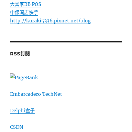
大當家BB POS
中保開店快手
http://kuraki5336.pixnet.net/blog
RSS訂閱
Embarcadero TechNet
Delphi盒子
CSDN