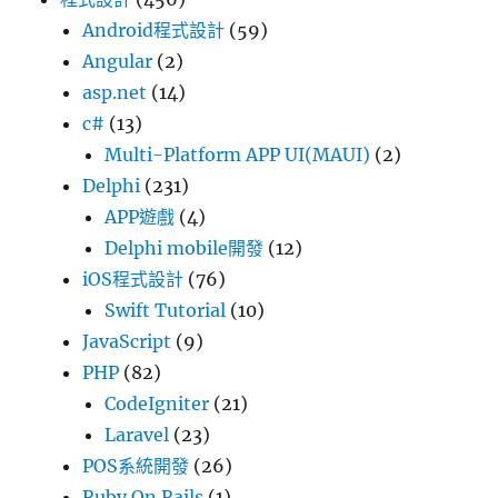
Android程式設計
(59)
Angular
(2)
asp.net
(14)
c#
(13)
Multi-Platform APP UI(MAUI)
(2)
Delphi
(231)
APP遊戲
(4)
Delphi mobile開發
(12)
iOS程式設計
(76)
Swift Tutorial
(10)
JavaScript
(9)
PHP
(82)
CodeIgniter
(21)
Laravel
(23)
POS系統開發
(26)
Ruby On Rails
(1)