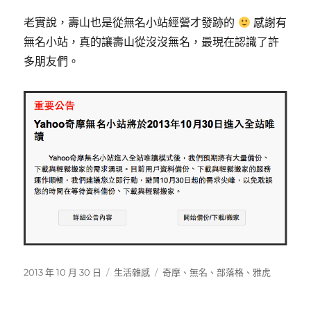
老實說，壽山也是從無名小站經營才發跡的
感謝有
無名小站，真的讓壽山從沒沒無名，最現在認識了許
多朋友們。
發
分
標
2013 年 10 月 30 日
生活雜感
奇摩
、
無名
、
部落格
、
雅虎
佈
類
籤
日