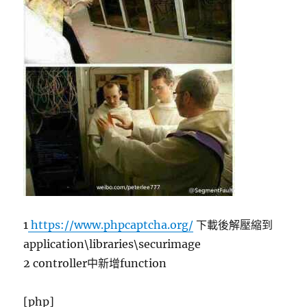
1
https://www.phpcaptcha.org/
下載後解壓縮到
application\libraries\securimage
2 controller中新增function
[php]