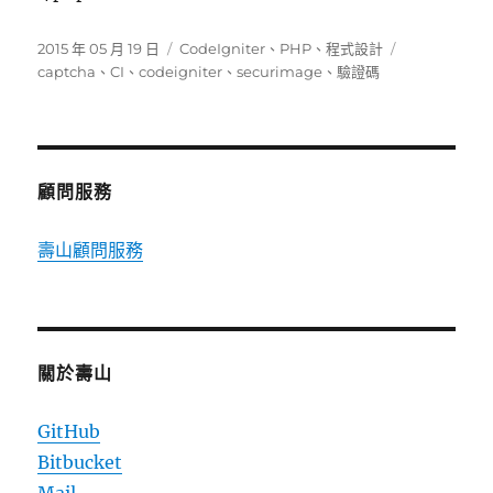
發
分
標
2015 年 05 月 19 日
CodeIgniter
、
PHP
、
程式設計
佈
類
籤
captcha
、
CI
、
codeigniter
、
securimage
、
驗證碼
日
期:
顧問服務
壽山顧問服務
關於壽山
GitHub
Bitbucket