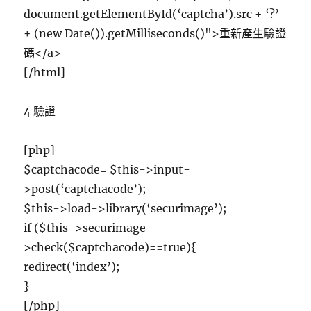
document.getElementById(‘captcha’).src + ‘?’
+ (new Date()).getMilliseconds()">重新產生驗證
碼</a>
[/html]
4 驗證
[php]
$captchacode= $this->input-
>post(‘captchacode’);
$this->load->library(‘securimage’);
if ($this->securimage-
>check($captchacode)==true){
redirect(‘index’);
}
[/php]