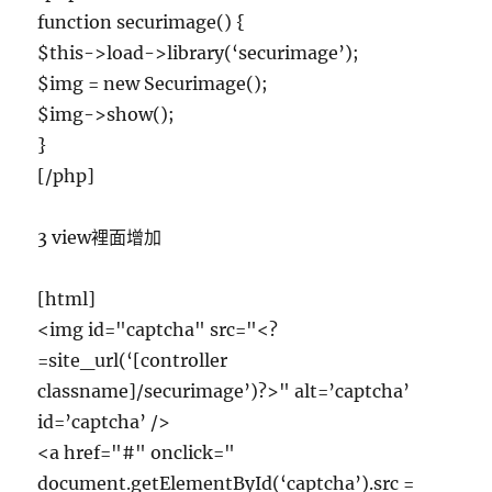
function securimage() {
$this->load->library(‘securimage’);
$img = new Securimage();
$img->show();
}
[/php]
3 view裡面增加
[html]
<img id="captcha" src="<?
=site_url(‘[controller
classname]/securimage’)?>" alt=’captcha’
id=’captcha’ />
<a href="#" onclick="
document.getElementById(‘captcha’).src =