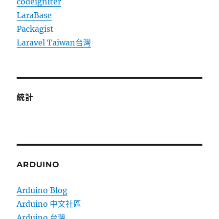
codeigniter
LaraBase
Packagist
Laravel Taiwan台灣
統計
ARDUINO
Arduino Blog
Arduino 中文社區
Arduino 台灣