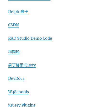
Delphi盒子
CSDN
RAD Studio Demo Code
梅問題
男丁格爾jQuery
DevDocs
W3Schools
jQuery Plugins