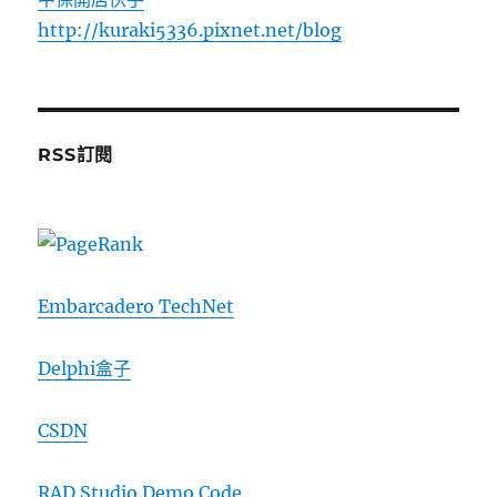
http://kuraki5336.pixnet.net/blog
RSS訂閱
Embarcadero TechNet
Delphi盒子
CSDN
RAD Studio Demo Code