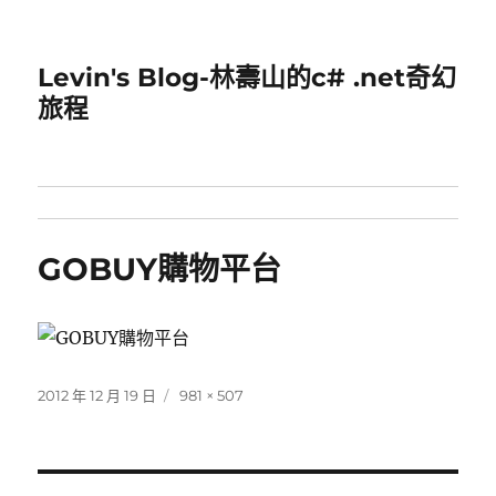
Levin's Blog-林壽山的c# .net奇幻
旅程
GOBUY購物平台
發
完
2012 年 12 月 19 日
981 × 507
佈
整
日
尺
期:
寸