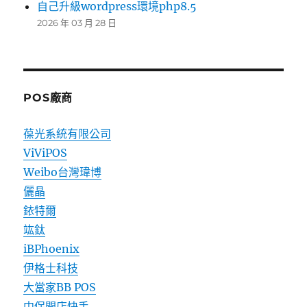
自己升級wordpress環境php8.5
2026 年 03 月 28 日
POS廠商
葆光系統有限公司
ViViPOS
Weibo台灣瑋博
儷晶
銥特爾
竑鈦
iBPhoenix
伊格士科技
大當家BB POS
中保開店快手