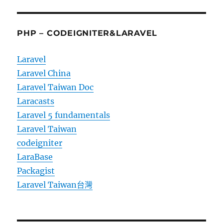
PHP – CODEIGNITER&LARAVEL
Laravel
Laravel China
Laravel Taiwan Doc
Laracasts
Laravel 5 fundamentals
Laravel Taiwan
codeigniter
LaraBase
Packagist
Laravel Taiwan台灣