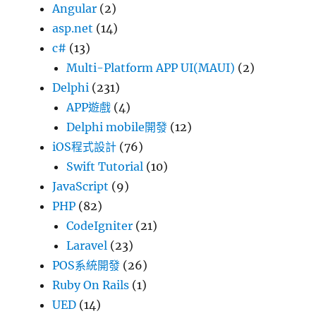
Angular
(2)
asp.net
(14)
c#
(13)
Multi-Platform APP UI(MAUI)
(2)
Delphi
(231)
APP遊戲
(4)
Delphi mobile開發
(12)
iOS程式設計
(76)
Swift Tutorial
(10)
JavaScript
(9)
PHP
(82)
CodeIgniter
(21)
Laravel
(23)
POS系統開發
(26)
Ruby On Rails
(1)
UED
(14)