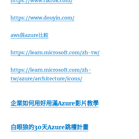
https://www.tiktok.com/
https://www.douyin.com/
aws與azure比較
https://learn.microsoft.com/zh-tw/
https://learn.microsoft.com/zh-
tw/azure/architecture/icons/
企業如何用好用滿Azure影片教學
白眼狼的30天Azure跳槽計畫