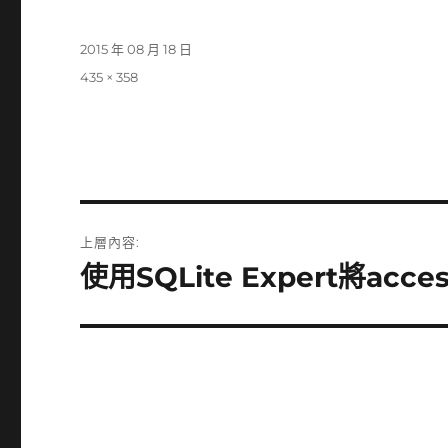
發
2015 年 08 月 18 日
佈
完
435 × 358
日
整
期:
尺
寸
文
上層內容:
章
使用SQLite Expert將acc
導
覽