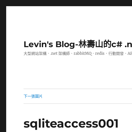
Levin's Blog-林壽山的c# 
大型網站架構．.net 架構師．rabbitMQ．redis．行動開發．A
下一張圖片
sqliteaccess001