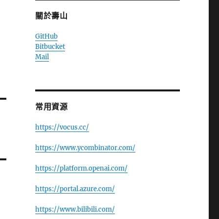
關於壽山
GitHub
Bitbucket
Mail
常用資源
https://vocus.cc/
https://www.ycombinator.com/
https://platform.openai.com/
https://portal.azure.com/
https://www.bilibili.com/