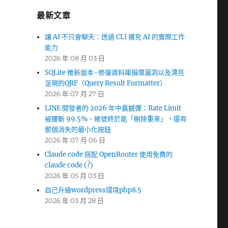
最新文章
讓 AI 不只會聊天：透過 CLI 擴充 AI 的實際工作
能力
2026 年 08 月 03 日
SQLite 推新版本~修復資料庫損壞漏洞以及漂亮
呈現的QRF（Query Result Formatter）
2026 年 07 月 27 日
LINE 開發者的 2026 年中震撼彈：Rate Limit
被腰斬 99.5%、帳號終於能「刪除重來」，還有
那個消失的最小化按鈕
2026 年 07 月 06 日
Claude code 搭配 OpenRouter 使用免費的
claude code (?)
2026 年 05 月 03 日
自己升級wordpress環境php8.5
2026 年 03 月 28 日