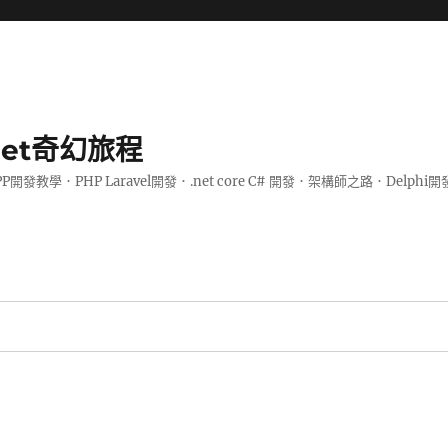
.net奇幻旅程
PP開發教學．PHP Laravel開發．.net core C# 開發．架構師之路．De