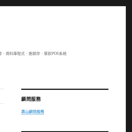
lphi開發．資料庫程式．進銷存．餐飲POS系統
顧問服務
壽山顧問服務