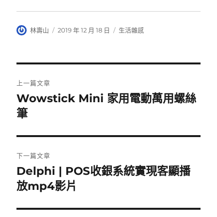
作
發
分
林壽山
2019 年 12 月 18 日
生活雜感
者
佈
類
日
期:
文
上一篇文章
章
Wowstick Mini 家用電動萬用螺絲
上
一
筆
導
篇
覽
文
章:
下一篇文章
Delphi | POS收銀系統實現客顯播
下
一
放mp4影片
篇
文