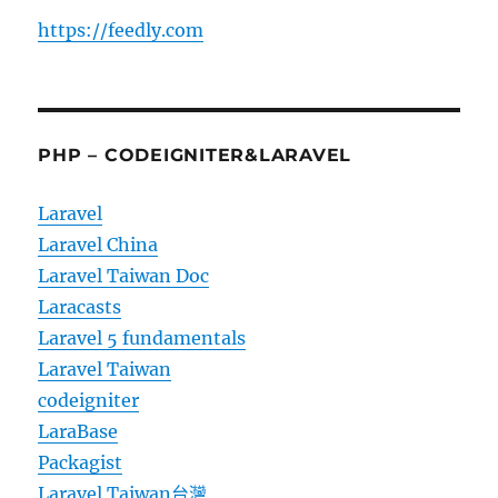
https://feedly.com
PHP – CODEIGNITER&LARAVEL
Laravel
Laravel China
Laravel Taiwan Doc
Laracasts
Laravel 5 fundamentals
Laravel Taiwan
codeigniter
LaraBase
Packagist
Laravel Taiwan台灣