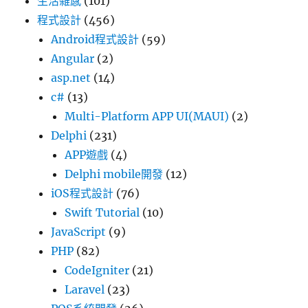
生活雜感
(101)
程式設計
(456)
Android程式設計
(59)
Angular
(2)
asp.net
(14)
c#
(13)
Multi-Platform APP UI(MAUI)
(2)
Delphi
(231)
APP遊戲
(4)
Delphi mobile開發
(12)
iOS程式設計
(76)
Swift Tutorial
(10)
JavaScript
(9)
PHP
(82)
CodeIgniter
(21)
Laravel
(23)