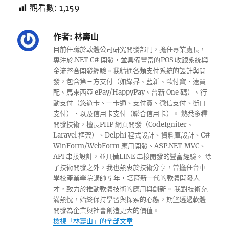
觀看數:
1,159
作者:
林壽山
目前任職於軟體公司研究開發部門，擔任專業處長，
專注於.NET C# 開發，並具備豐富的POS 收銀系統與
金流整合開發經驗。我精通各類支付系統的設計與開
發，包含第三方支付（如綠界、藍新、歐付寶、速買
配、馬來西亞 ePay/HappyPay、台新 One 碼）、行
動支付（悠遊卡、一卡通、支付寶、微信支付、街口
支付）、以及信用卡支付（聯合信用卡）。 熟悉多種
開發技術，擅長PHP 網頁開發（CodeIgniter、
Laravel 框架）、Delphi 程式設計、資料庫設計、C#
WinForm/WebForm 應用開發、ASP.NET MVC、
API 串接設計，並具備LINE 串接開發的豐富經驗。 除
了技術開發之外，我也熱衷於技術分享，曾擔任台中
學校產業學院講師 5 年，培育新一代的軟體開發人
才，致力於推動軟體技術的應用與創新。 我對技術充
滿熱忱，始終保持學習與探索的心態，期望透過軟體
開發為企業與社會創造更大的價值。
檢視「林壽山」的全部文章