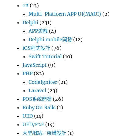
c#
(13)
Multi-Platform APP UI(MAUI)
(2)
Delphi
(231)
APP遊戲
(4)
Delphi mobile開發
(12)
iOS程式設計
(76)
Swift Tutorial
(10)
JavaScript
(9)
PHP
(82)
CodeIgniter
(21)
Laravel
(23)
POS系統開發
(26)
Ruby On Rails
(1)
UED
(14)
UED/F2E
(14)
大型網站／架構設計
(1)