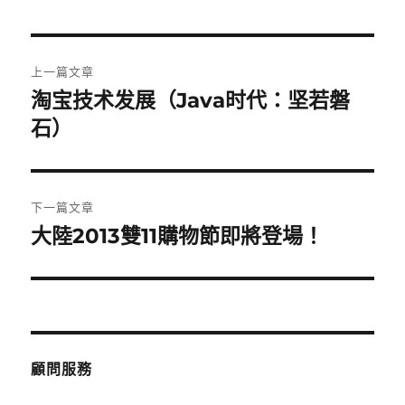
日
期:
文
上一篇文章
章
淘宝技术发展（Java时代：坚若磐
上
一
石）
導
篇
覽
文
章:
下一篇文章
大陸2013雙11購物節即將登場！
下
一
篇
文
章:
顧問服務