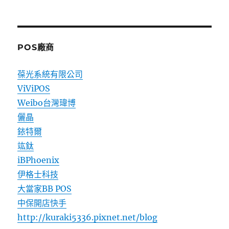
POS廠商
葆光系統有限公司
ViViPOS
Weibo台灣瑋博
儷晶
銥特爾
竑鈦
iBPhoenix
伊格士科技
大當家BB POS
中保開店快手
http://kuraki5336.pixnet.net/blog