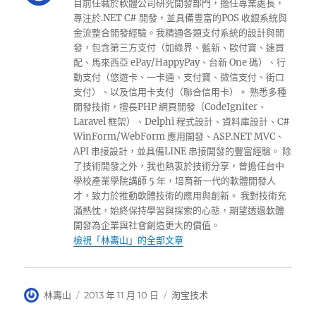
目前任職於軟體公司研究開發部門，擔任專業處長，
專注於.NET C# 開發，並具備豐富的POS 收銀系統與
金流整合開發經驗。我精通各類支付系統的設計與開
發，包含第三方支付（如綠界、藍新、歐付寶、速買
配、馬來西亞 ePay/HappyPay、台新 One 碼）、行
動支付（悠遊卡、一卡通、支付寶、微信支付、街口
支付）、以及信用卡支付（聯合信用卡）。 熟悉多種
開發技術，擅長PHP 網頁開發（CodeIgniter、
Laravel 框架）、Delphi 程式設計、資料庫設計、C#
WinForm/WebForm 應用開發、ASP.NET MVC、
API 串接設計，並具備LINE 串接開發的豐富經驗。 除
了技術開發之外，我也熱衷於技術分享，曾擔任台中
學校產業學院講師 5 年，培育新一代的軟體開發人
才，致力於推動軟體技術的應用與創新。 我對技術充
滿熱忱，始終保持學習與探索的心態，期望透過軟體
開發為企業與社會創造更大的價值。
檢視「林壽山」的全部文章
作
發
分
林壽山
2013 年 11 月 10 日
淘宝技术
者
佈
類