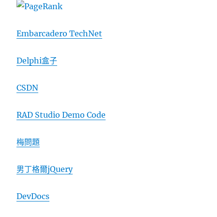
Embarcadero TechNet
Delphi盒子
CSDN
RAD Studio Demo Code
梅問題
男丁格爾jQuery
DevDocs