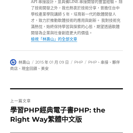
API 串接設計，並具備LINE 串接開發的豐富經驗。 除
了技術開發之外，我也熱衷於技術分享，曾擔任台中
學校產業學院講師 5 年，培育新一代的軟體開發人
才，致力於推動軟體技術的應用與創新。 我對技術充
滿熱忱，始終保持學習與探索的心態，期望透過軟體
開發為企業與社會創造更大的價值。
檢視「林壽山」的全部文章
作
發
分
標
林壽山
2015 年 01 月 09 日
PHP
PHP
、
串接
、
夥伴
者
佈
類
籤
商店
、
現金回饋
、
美安
日
期:
文
上一篇文章
章
學習PHP經典電子書PHP: the
上
一
Right Way繁體中文版
導
篇
覽