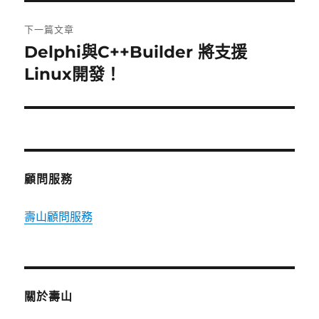
文
章:
下一篇文章
Delphi與C++Builder 將支援
下
一
Linux開發！
篇
文
章:
顧問服務
壽山顧問服務
關於壽山