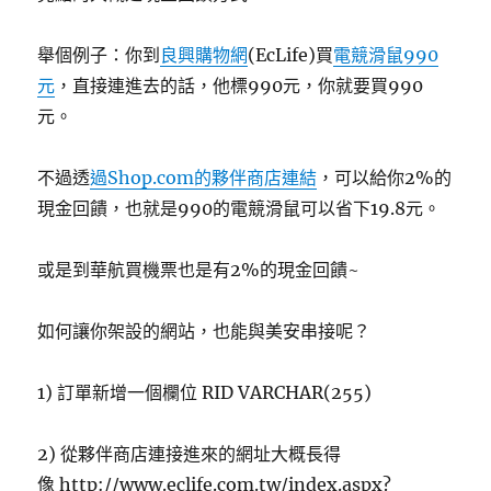
舉個例子：你到
良興購物網
(EcLife)買
電競滑鼠990
元
，直接連進去的話，他標990元，你就要買990
元。
不過透
過Shop.com的夥伴商店連結
，可以給你2%的
現金回饋，也就是990的電競滑鼠可以省下19.8元。
或是到華航買機票也是有2%的現金回饋~
如何讓你架設的網站，也能與美安串接呢？
1) 訂單新增一個欄位 RID VARCHAR(255)
2) 從夥伴商店連接進來的網址大概長得
像 http://www.eclife.com.tw/index.aspx?