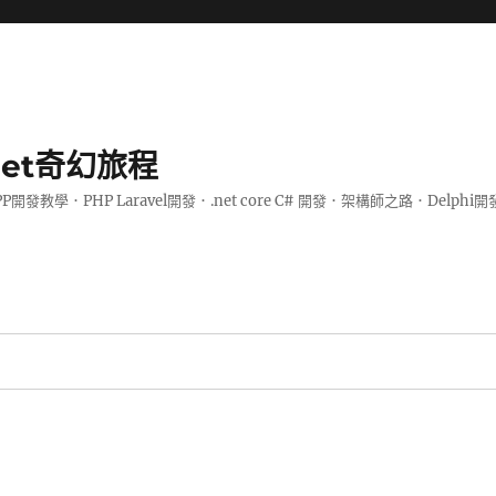
.net奇幻旅程
PP開發教學．PHP Laravel開發．.net core C# 開發．架構師之路．De