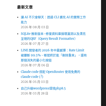
最新文章
讓 AI 不只會聊天：透過 CLI 擴充 AI 的實際工作
能力
2026 年 08 月 03 日
SQLite 推新版本~修復資料庫損壞漏洞以及漂亮
呈現的QRF（Query Result Formatter）
2026 年 07 月 27 日
LINE 開發者的 2026 年中震撼彈：Rate Limit
被腰斬 99.5%、帳號終於能「刪除重來」，還有
那個消失的最小化按鈕
2026 年 07 月 06 日
Claude code 搭配 OpenRouter 使用免費的
claude code (?)
2026 年 05 月 03 日
自己升級wordpress環境php8.5
2026 年 03 月 28 日