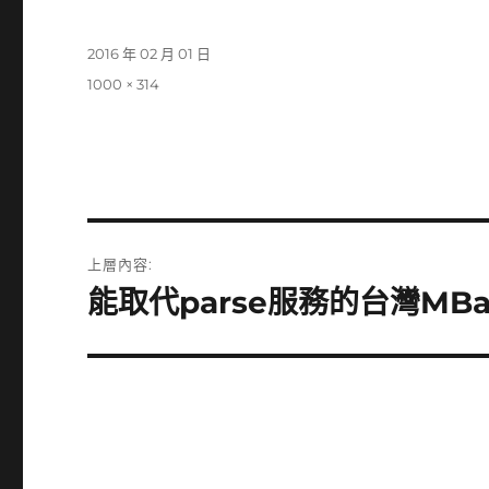
發
2016 年 02 月 01 日
佈
完
1000 × 314
日
整
期:
尺
寸
文
上層內容:
章
能取代parse服務的台灣MBaa
導
覽