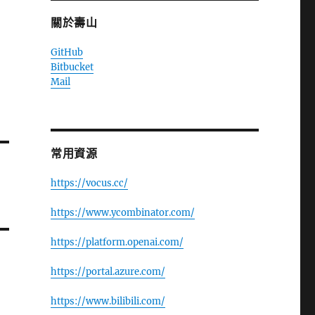
關於壽山
GitHub
Bitbucket
Mail
常用資源
https://vocus.cc/
https://www.ycombinator.com/
https://platform.openai.com/
https://portal.azure.com/
https://www.bilibili.com/