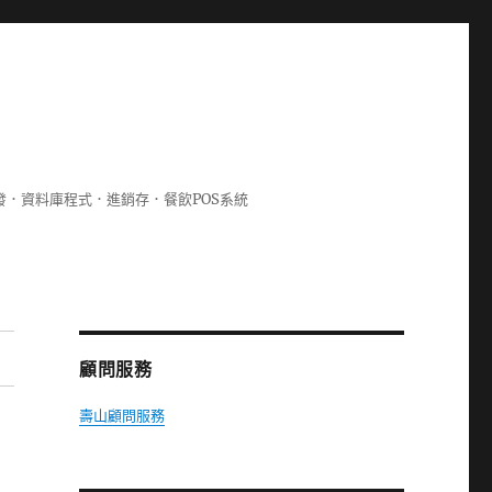
lphi開發．資料庫程式．進銷存．餐飲POS系統
顧問服務
壽山顧問服務