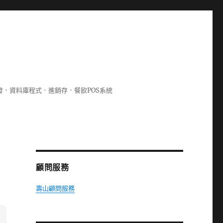
lphi開發．資料庫程式．進銷存．餐飲POS系統
顧問服務
壽山顧問服務