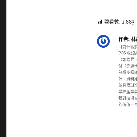
觀看數:
1,883
作者:
林
目前任職於
POS 
（如綠界、
付（悠遊
熟悉多種開發
計、資料庫設
並具備L
學校產業
我對技術
的價值。