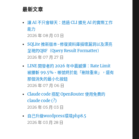
最新文章
讓 AI 不只會聊天：透過 CLI 擴充 AI 的實際工作
能力
2026 年 08 月 03 日
SQLite 推新版本~修復資料庫損壞漏洞以及漂亮
呈現的QRF（Query Result Formatter）
2026 年 07 月 27 日
LINE 開發者的 2026 年中震撼彈：Rate Limit
被腰斬 99.5%、帳號終於能「刪除重來」，還有
那個消失的最小化按鈕
2026 年 07 月 06 日
Claude code 搭配 OpenRouter 使用免費的
claude code (?)
2026 年 05 月 03 日
自己升級wordpress環境php8.5
2026 年 03 月 28 日