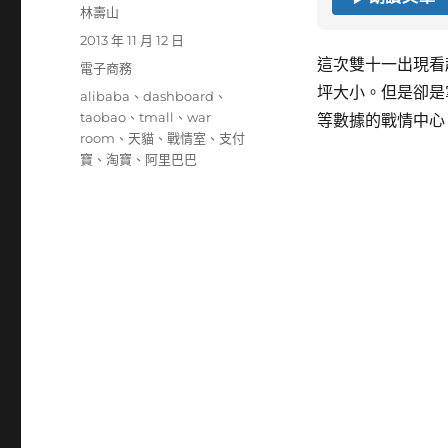
作
林壽山
者
發
2013 年 11 月 12 日
佈
這次雙十一出現看
分
電子商務
日
類
坪大小。但是卻是
標
alibaba
、
dashboard
、
期:
籤
taobao
、
tmall
、
war
等數據的戰情中心
room
、
天貓
、
戰情室
、
支付
寶
、
淘寶
、
阿里巴巴