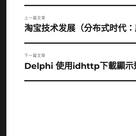
文
上一篇文章
章
淘宝技术发展（分布式时代：
上
一
導
篇
覽
文
下一篇文章
章:
Delphi 使用idhttp下載
下
一
篇
文
章: