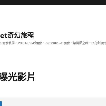
.net奇幻旅程
PP開發教學．PHP Laravel開發．.net core C# 開發．架構師之路．De
曝光影片