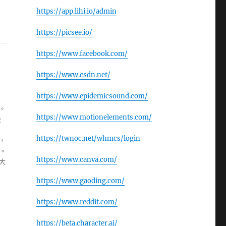
https://app.lihi.io/admin
https://picsee.io/
https://www.facebook.com/
https://www.csdn.net/
https://www.epidemicsound.com/
。
https://www.motionelements.com/
設
，
https://twnoc.net/whmcs/login
中
。
https://www.canva.com/
大
https://www.gaoding.com/
https://www.reddit.com/
https://beta.character.ai/