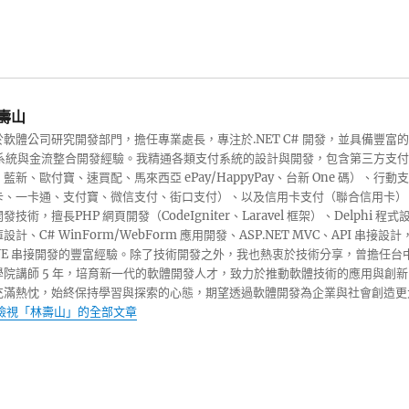
壽山
軟體公司研究開發部門，擔任專業處長，專注於.NET C# 開發，並具備豐富的
收銀系統與金流整合開發經驗。我精通各類支付系統的設計與開發，包含第三方支付
藍新、歐付寶、速買配、馬來西亞 ePay/HappyPay、台新 One 碼）、行動支
卡、一卡通、支付寶、微信支付、街口支付）、以及信用卡支付（聯合信用卡）
技術，擅長PHP 網頁開發（CodeIgniter、Laravel 框架）、Delphi 程式
計、C# WinForm/WebForm 應用開發、ASP.NET MVC、API 串接設計
INE 串接開發的豐富經驗。除了技術開發之外，我也熱衷於技術分享，曾擔任台
學院講師 5 年，培育新一代的軟體開發人才，致力於推動軟體技術的應用與創新
充滿熱忱，始終保持學習與探索的心態，期望透過軟體開發為企業與社會創造更
檢視「林壽山」的全部文章