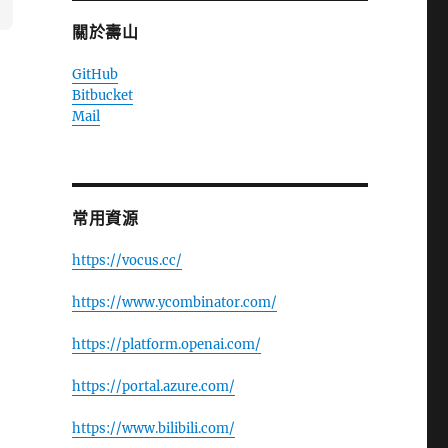
關於壽山
GitHub
Bitbucket
Mail
常用資源
https://vocus.cc/
https://www.ycombinator.com/
https://platform.openai.com/
https://portal.azure.com/
https://www.bilibili.com/