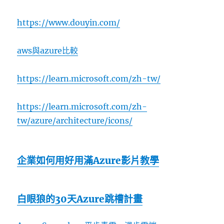
https://www.douyin.com/
aws與azure比較
https://learn.microsoft.com/zh-tw/
https://learn.microsoft.com/zh-
tw/azure/architecture/icons/
企業如何用好用滿Azure影片教學
白眼狼的30天Azure跳槽計畫