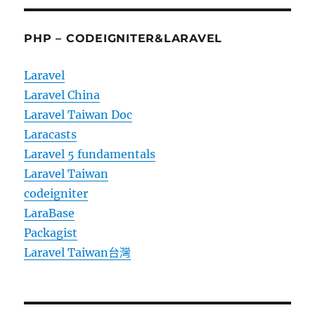
PHP – CODEIGNITER&LARAVEL
Laravel
Laravel China
Laravel Taiwan Doc
Laracasts
Laravel 5 fundamentals
Laravel Taiwan
codeigniter
LaraBase
Packagist
Laravel Taiwan台灣