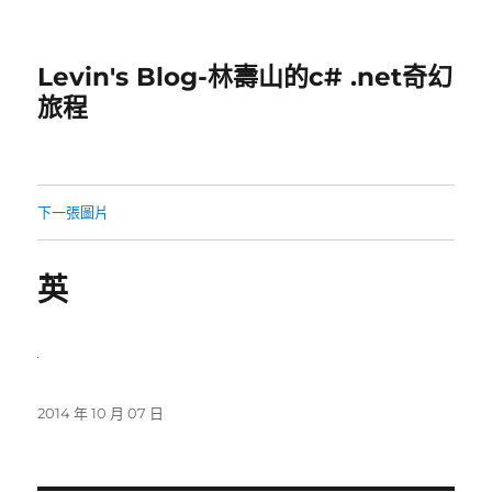
Levin's Blog-林壽山的c# .net奇幻
旅程
下一張圖片
英
發
2014 年 10 月 07 日
佈
日
期: