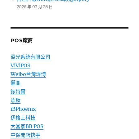
2026 年 03 月 28 日
POS廠商
葆光系統有限公司
ViViPOS
Weibo台灣瑋博
儷晶
銥特爾
竑鈦
iBPhoenix
伊格士科技
大當家BB POS
中保開店快手