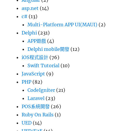
Angular
(2)
asp.net
(14)
c#
(13)
Multi-Platform APP UI(MAUI)
(2)
Delphi
(231)
APP遊戲
(4)
Delphi mobile開發
(12)
iOS程式設計
(76)
Swift Tutorial
(10)
JavaScript
(9)
PHP
(82)
CodeIgniter
(21)
Laravel
(23)
POS系統開發
(26)
Ruby On Rails
(1)
UED
(14)