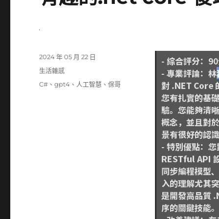
發
2024 年 05 月 22 日
佈
分
生活雜感
日
類
標
C#
、
gpt4
、
人工智慧
、
保哥
期:
籤