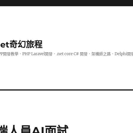
.net奇幻旅程
PP開發教學．PHP Laravel開發．.net core C# 開發．架構師之路．De
 後端人員AI面試