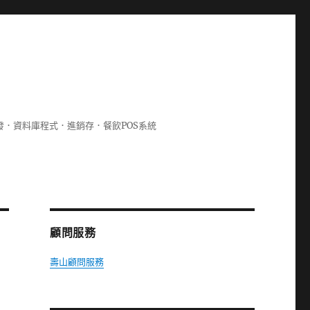
lphi開發．資料庫程式．進銷存．餐飲POS系統
顧問服務
壽山顧問服務