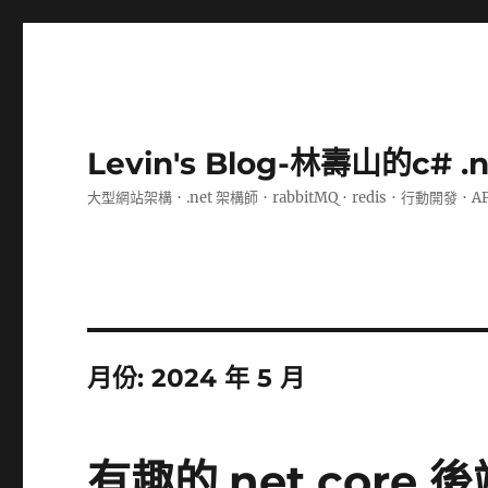
Levin's Blog-林壽山的c# 
大型網站架構．.net 架構師．rabbitMQ．redis．行動開發．A
月份:
2024 年 5 月
有趣的.net core