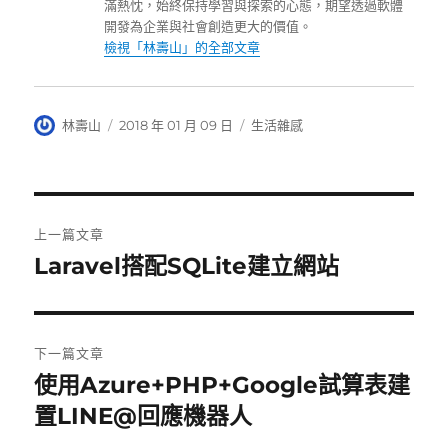
滿熱忱，始終保持學習與探索的心態，期望透過軟體
開發為企業與社會創造更大的價值。
檢視「林壽山」的全部文章
作
發
分
林壽山
2018 年 01 月 09 日
生活雜感
者
佈
類
日
期:
文
上一篇文章
章
Laravel搭配SQLite建立網站
上
一
導
篇
覽
文
下一篇文章
章:
使用Azure+PHP+Google試算表建
下
一
置LINE@回應機器人
篇