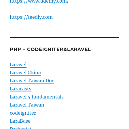
https://www.udemy.com/
https://feedly.com
PHP – CODEIGNITER&LARAVEL
Laravel
Laravel China
Laravel Taiwan Doc
Laracasts
Laravel 5 fundamentals
Laravel Taiwan
codeigniter
LaraBase