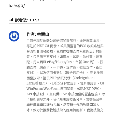
ba%90/
觀看數:
1,142
作者:
林壽山
目前任職於軟體公司研究開發部門，擔任專業處長，
專注於.NET C# 開發，並具備豐富的POS 收銀系統與
金流整合開發經驗。我精通各類支付系統的設計與開
發，包含第三方支付（如綠界、藍新、歐付寶、速買
配、馬來西亞 ePay/HappyPay、台新 One 碼）、行
動支付（悠遊卡、一卡通、支付寶、微信支付、街口
支付）、以及信用卡支付（聯合信用卡）。 熟悉多種
開發技術，擅長PHP 網頁開發（CodeIgniter、
Laravel 框架）、Delphi 程式設計、資料庫設計、C#
WinForm/WebForm 應用開發、ASP.NET MVC、
API 串接設計，並具備LINE 串接開發的豐富經驗。 除
了技術開發之外，我也熱衷於技術分享，曾擔任台中
學校產業學院講師 5 年，培育新一代的軟體開發人
才，致力於推動軟體技術的應用與創新。 我對技術充