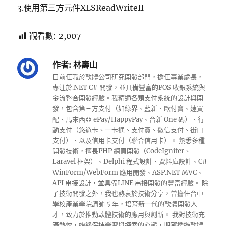
3.使用第三方元件XLSReadWriteII
觀看數:
2,007
作者:
林壽山
目前任職於軟體公司研究開發部門，擔任專業處長，
專注於.NET C# 開發，並具備豐富的POS 收銀系統與
金流整合開發經驗。我精通各類支付系統的設計與開
發，包含第三方支付（如綠界、藍新、歐付寶、速買
配、馬來西亞 ePay/HappyPay、台新 One 碼）、行
動支付（悠遊卡、一卡通、支付寶、微信支付、街口
支付）、以及信用卡支付（聯合信用卡）。 熟悉多種
開發技術，擅長PHP 網頁開發（CodeIgniter、
Laravel 框架）、Delphi 程式設計、資料庫設計、C#
WinForm/WebForm 應用開發、ASP.NET MVC、
API 串接設計，並具備LINE 串接開發的豐富經驗。 除
了技術開發之外，我也熱衷於技術分享，曾擔任台中
學校產業學院講師 5 年，培育新一代的軟體開發人
才，致力於推動軟體技術的應用與創新。 我對技術充
滿熱忱，始終保持學習與探索的心態，期望透過軟體