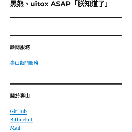
一
黑熊、uitox ASAP「朕知道了」
篇
文
章:
顧問服務
壽山顧問服務
關於壽山
GitHub
Bitbucket
Mail