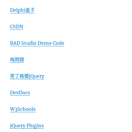
Delphi盒子
CSDN
RAD Studio Demo Code
梅問題
男丁格爾jQuery
DevDocs
W3Schools
jQuery Plugins