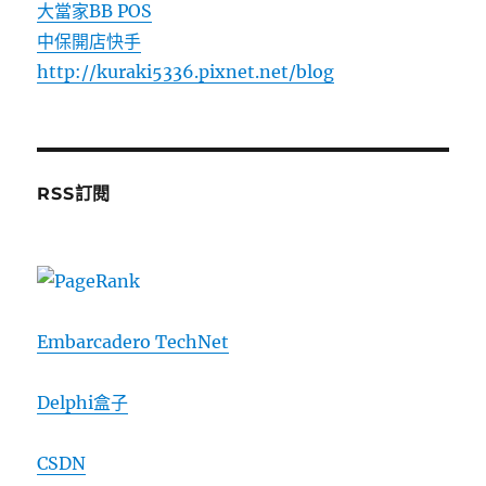
大當家BB POS
中保開店快手
http://kuraki5336.pixnet.net/blog
RSS訂閱
Embarcadero TechNet
Delphi盒子
CSDN