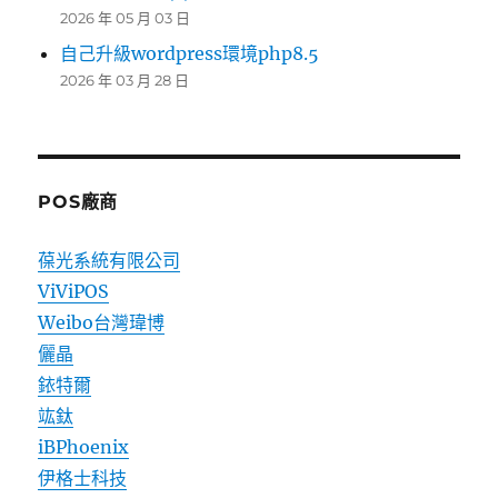
2026 年 05 月 03 日
自己升級wordpress環境php8.5
2026 年 03 月 28 日
POS廠商
葆光系統有限公司
ViViPOS
Weibo台灣瑋博
儷晶
銥特爾
竑鈦
iBPhoenix
伊格士科技