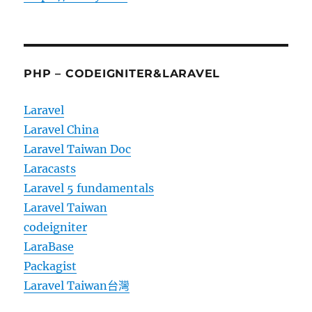
PHP – CODEIGNITER&LARAVEL
Laravel
Laravel China
Laravel Taiwan Doc
Laracasts
Laravel 5 fundamentals
Laravel Taiwan
codeigniter
LaraBase
Packagist
Laravel Taiwan台灣