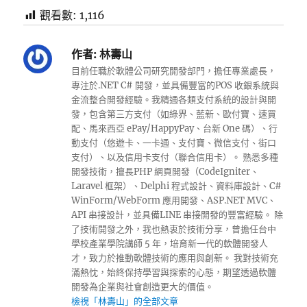
觀看數:
1,116
作者:
林壽山
目前任職於軟體公司研究開發部門，擔任專業處長，
專注於.NET C# 開發，並具備豐富的POS 收銀系統與
金流整合開發經驗。我精通各類支付系統的設計與開
發，包含第三方支付（如綠界、藍新、歐付寶、速買
配、馬來西亞 ePay/HappyPay、台新 One 碼）、行
動支付（悠遊卡、一卡通、支付寶、微信支付、街口
支付）、以及信用卡支付（聯合信用卡）。 熟悉多種
開發技術，擅長PHP 網頁開發（CodeIgniter、
Laravel 框架）、Delphi 程式設計、資料庫設計、C#
WinForm/WebForm 應用開發、ASP.NET MVC、
API 串接設計，並具備LINE 串接開發的豐富經驗。 除
了技術開發之外，我也熱衷於技術分享，曾擔任台中
學校產業學院講師 5 年，培育新一代的軟體開發人
才，致力於推動軟體技術的應用與創新。 我對技術充
滿熱忱，始終保持學習與探索的心態，期望透過軟體
開發為企業與社會創造更大的價值。
檢視「林壽山」的全部文章