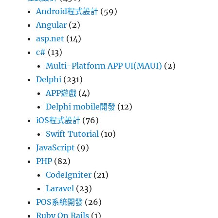
Android程式設計
(59)
Angular
(2)
asp.net
(14)
c#
(13)
Multi-Platform APP UI(MAUI)
(2)
Delphi
(231)
APP遊戲
(4)
Delphi mobile開發
(12)
iOS程式設計
(76)
Swift Tutorial
(10)
JavaScript
(9)
PHP
(82)
CodeIgniter
(21)
Laravel
(23)
POS系統開發
(26)
Ruby On Rails
(1)