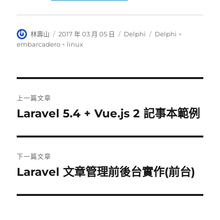
作
發
分
標
林壽山
2017 年 03 月 05 日
Delphi
Delphi
、
者
佈
類
籤
embarcadero
、
linux
日
期:
文
上一篇文章
章
Laravel 5.4 + Vue.js 2 記事本範例
上
一
導
篇
覽
文
下一篇文章
章:
Laravel 文章管理前後台實作(前台)
下
一
篇
文