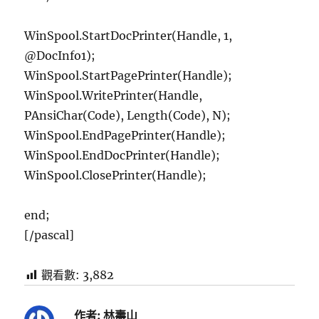
WinSpool.StartDocPrinter(Handle, 1,
@DocInfo1);
WinSpool.StartPagePrinter(Handle);
WinSpool.WritePrinter(Handle,
PAnsiChar(Code), Length(Code), N);
WinSpool.EndPagePrinter(Handle);
WinSpool.EndDocPrinter(Handle);
WinSpool.ClosePrinter(Handle);
end;
[/pascal]
觀看數:
3,882
作者:
林壽山