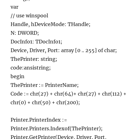
var
// use winspool
Handle, hDeviceMode: THandle;
N: DWORD;
DocInfo1: TDocInfo1;
Device, Driver, Port: array [0 .. 255] of char;
ThePrinter: string;
code:ansistring;
begin
ThePrinter := PrinterName;
Code := chr(27) + chr(64)+ chr(27) + chr(112) +
chr(0) + chr(50) + chr(200);
Printer.PrinterIndex :=
Printer.Printers.Indexof(ThePrinter);
Printer.GetPrinter(Device, Driver, Port,