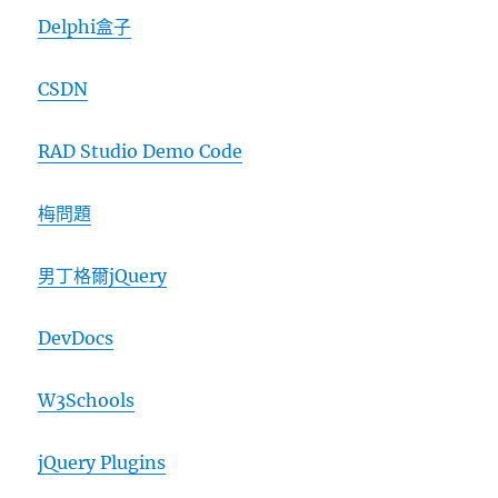
Delphi盒子
CSDN
RAD Studio Demo Code
梅問題
男丁格爾jQuery
DevDocs
W3Schools
jQuery Plugins