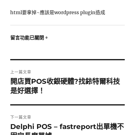
html要拿掉~應該是wordpress plugin造成
留言功能已關閉。
文
上一篇文章
章
開店買POS收銀硬體?找銥特爾科技
上
一
是好選擇！
導
篇
覽
文
章:
下一篇文章
Delphi POS – fastreport出單機不
下
一