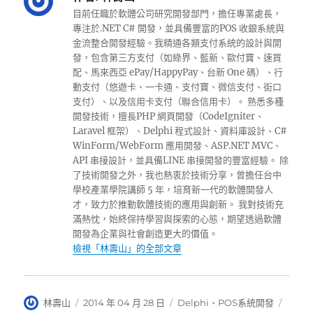
目前任職於軟體公司研究開發部門，擔任專業處長，
專注於.NET C# 開發，並具備豐富的POS 收銀系統與
金流整合開發經驗。我精通各類支付系統的設計與開
發，包含第三方支付（如綠界、藍新、歐付寶、速買
配、馬來西亞 ePay/HappyPay、台新 One 碼）、行
動支付（悠遊卡、一卡通、支付寶、微信支付、街口
支付）、以及信用卡支付（聯合信用卡）。 熟悉多種
開發技術，擅長PHP 網頁開發（CodeIgniter、
Laravel 框架）、Delphi 程式設計、資料庫設計、C#
WinForm/WebForm 應用開發、ASP.NET MVC、
API 串接設計，並具備LINE 串接開發的豐富經驗。 除
了技術開發之外，我也熱衷於技術分享，曾擔任台中
學校產業學院講師 5 年，培育新一代的軟體開發人
才，致力於推動軟體技術的應用與創新。 我對技術充
滿熱忱，始終保持學習與探索的心態，期望透過軟體
開發為企業與社會創造更大的價值。
檢視「林壽山」的全部文章
作
發
分
標
林壽山
2014 年 04 月 28 日
Delphi
、
POS系統開發