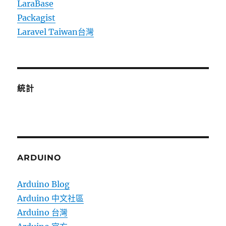
LaraBase
Packagist
Laravel Taiwan台灣
統計
ARDUINO
Arduino Blog
Arduino 中文社區
Arduino 台灣