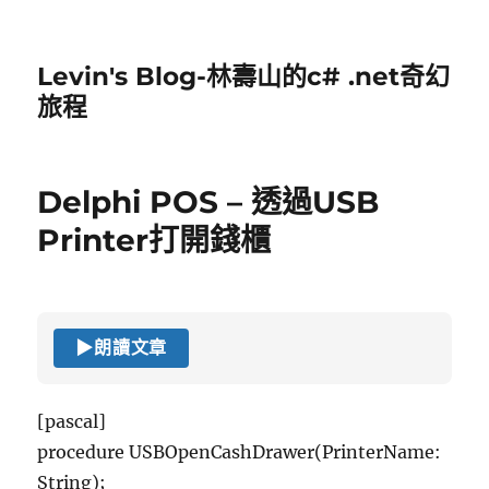
Levin's Blog-林壽山的c# .net奇幻
旅程
Delphi POS – 透過USB
Printer打開錢櫃
▶
朗讀文章
[pascal]
procedure USBOpenCashDrawer(PrinterName:
String);