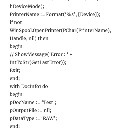
hDeviceMode);
PrinterName := Format(‘%s’, [Device]);
if not
WinSpool.OpenPrinter(PChar(PrinterName),
Handle, nil) then
begin
// ShowMessage(‘Error : ‘ +
IntToStr(GetLastError));
Exit;
end;
with DocInfo1 do
begin
pDocName := ‘Test’;
pOutputFile := nil;
pDataType := ‘RAW’;
end;