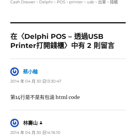
者
佈
類
籤
Cash Drawer
、
Delphi
、
POS
、
printer
、
usb
、
出單
、
錢櫃
日
期:
在〈Delphi POS – 透過USB
Printer打開錢櫃〉中有 2 則留言
蔡小翰
表
示:
2014 年 04 月 30 日13:30:47
第14行是不是有包涵 html code
林壽山
表
示:
2014 年 04 月 30 日14:16:10