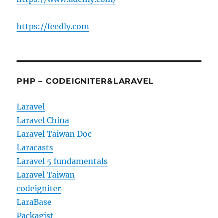
https://feedly.com
PHP – CODEIGNITER&LARAVEL
Laravel
Laravel China
Laravel Taiwan Doc
Laracasts
Laravel 5 fundamentals
Laravel Taiwan
codeigniter
LaraBase
Packagist