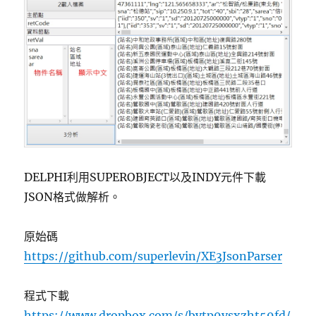
DELPHI利用SUPEROBJECT以及INDY元件下載
JSON格式做解析。
原始碼
https://github.com/superlevin/XE3JsonParser
程式下載
https://www.dropbox.com/s/bytp9vsxzht59fd/