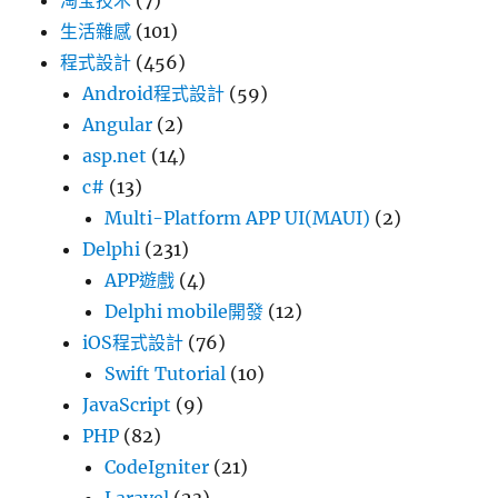
淘宝技术
(7)
生活雜感
(101)
程式設計
(456)
Android程式設計
(59)
Angular
(2)
asp.net
(14)
c#
(13)
Multi-Platform APP UI(MAUI)
(2)
Delphi
(231)
APP遊戲
(4)
Delphi mobile開發
(12)
iOS程式設計
(76)
Swift Tutorial
(10)
JavaScript
(9)
PHP
(82)
CodeIgniter
(21)