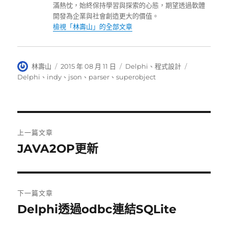
滿熱忱，始終保持學習與探索的心態，期望透過軟體
開發為企業與社會創造更大的價值。
檢視「林壽山」的全部文章
作
發
分
標
林壽山
2015 年 08 月 11 日
Delphi
、
程式設計
者
佈
類
籤
Delphi
、
indy
、
json
、
parser
、
superobject
日
期:
文
上一篇文章
章
JAVA2OP更新
上
一
導
篇
覽
文
下一篇文章
章:
Delphi透過odbc連結SQLite
下
一