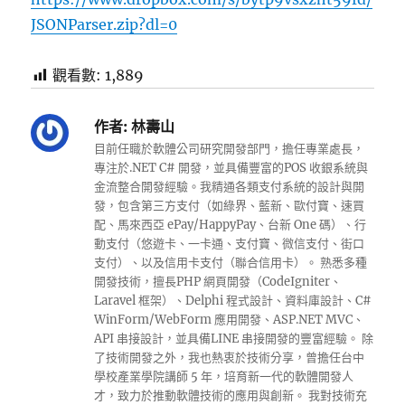
JSONParser.zip?dl=0
觀看數:
1,889
作者:
林壽山
目前任職於軟體公司研究開發部門，擔任專業處長，
專注於.NET C# 開發，並具備豐富的POS 收銀系統與
金流整合開發經驗。我精通各類支付系統的設計與開
發，包含第三方支付（如綠界、藍新、歐付寶、速買
配、馬來西亞 ePay/HappyPay、台新 One 碼）、行
動支付（悠遊卡、一卡通、支付寶、微信支付、街口
支付）、以及信用卡支付（聯合信用卡）。 熟悉多種
開發技術，擅長PHP 網頁開發（CodeIgniter、
Laravel 框架）、Delphi 程式設計、資料庫設計、C#
WinForm/WebForm 應用開發、ASP.NET MVC、
API 串接設計，並具備LINE 串接開發的豐富經驗。 除
了技術開發之外，我也熱衷於技術分享，曾擔任台中
學校產業學院講師 5 年，培育新一代的軟體開發人
才，致力於推動軟體技術的應用與創新。 我對技術充