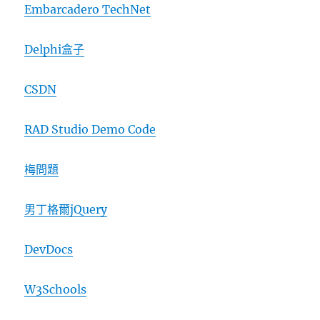
Embarcadero TechNet
Delphi盒子
CSDN
RAD Studio Demo Code
梅問題
男丁格爾jQuery
DevDocs
W3Schools