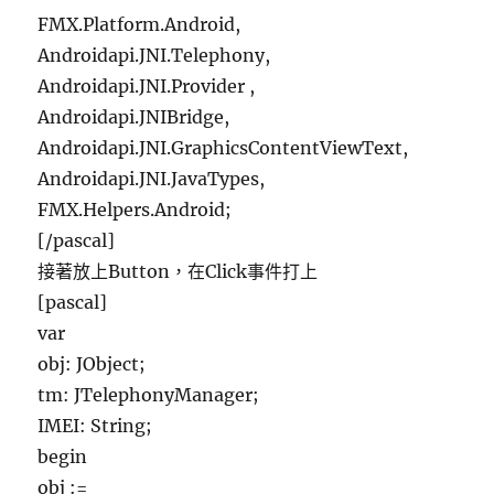
FMX.Platform.Android,
Androidapi.JNI.Telephony,
Androidapi.JNI.Provider ,
Androidapi.JNIBridge,
Androidapi.JNI.GraphicsContentViewText,
Androidapi.JNI.JavaTypes,
FMX.Helpers.Android;
[/pascal]
接著放上Button，在Click事件打上
[pascal]
var
obj: JObject;
tm: JTelephonyManager;
IMEI: String;
begin
obj :=