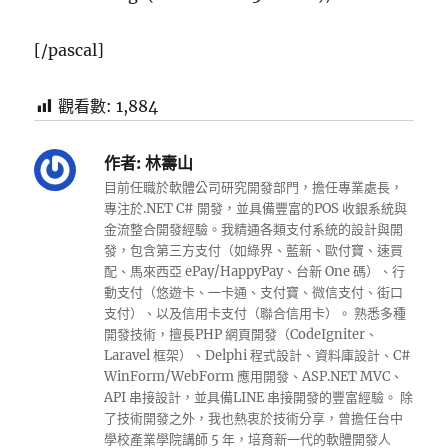
[/pascal]
觀看數:
1,884
作者:
林壽山
目前任職於軟體公司研究開發部門，擔任專業處長，
專注於.NET C# 開發，並具備豐富的POS 收銀系統與
金流整合開發經驗。我精通各類支付系統的設計與開
發，包含第三方支付（如綠界、藍新、歐付寶、速買
配、馬來西亞 ePay/HappyPay、台新 One 碼）、行
動支付（悠遊卡、一卡通、支付寶、微信支付、街口
支付）、以及信用卡支付（聯合信用卡）。 熟悉多種
開發技術，擅長PHP 網頁開發（CodeIgniter、
Laravel 框架）、Delphi 程式設計、資料庫設計、C#
WinForm/WebForm 應用開發、ASP.NET MVC、
API 串接設計，並具備LINE 串接開發的豐富經驗。 除
了技術開發之外，我也熱衷於技術分享，曾擔任台中
學校產業學院講師 5 年，培育新一代的軟體開發人