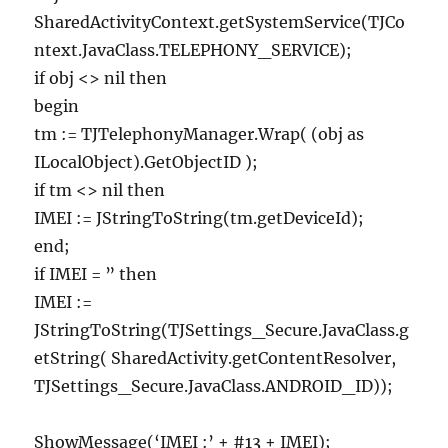
SharedActivityContext.getSystemService(TJCo
ntext.JavaClass.TELEPHONY_SERVICE);
if obj <> nil then
begin
tm := TJTelephonyManager.Wrap( (obj as
ILocalObject).GetObjectID );
if tm <> nil then
IMEI := JStringToString(tm.getDeviceId);
end;
if IMEI = ” then
IMEI :=
JStringToString(TJSettings_Secure.JavaClass.g
etString( SharedActivity.getContentResolver,
TJSettings_Secure.JavaClass.ANDROID_ID));
ShowMessage(‘IMEI :’ + #13 + IMEI);