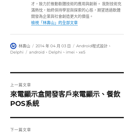
才，致力於推動軟體技術的應用與創新。 我對技術充
滿熱忱，始終保持學習與探索的心態，期望透過軟體
開發為企業與社會創造更大的價值。
檢視「林壽山」的全部文章
作
發
分
林壽山
2014 年 04 月 03 日
Android程式設計
、
者
佈
類
標
Delphi
android
、
Delphi
、
imei
、
xe5
日
籤
期:
文
上一篇文章
章
來電顯示盒開發客戶來電顯示、餐飲
上
一
POS系統
導
篇
覽
文
章:
下一篇文章