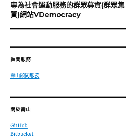
專為社會運動服務的群眾募資(群眾集
下
一
資)網站VDemocracy
篇
文
章:
顧問服務
壽山顧問服務
關於壽山
GitHub
Bitbucket