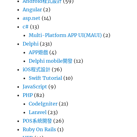
Android程式設計
(59)
Angular
(2)
asp.net
(14)
c#
(13)
Multi-Platform APP UI(MAUI)
(2)
Delphi
(231)
APP遊戲
(4)
Delphi mobile開發
(12)
iOS程式設計
(76)
Swift Tutorial
(10)
JavaScript
(9)
PHP
(82)
CodeIgniter
(21)
Laravel
(23)
POS系統開發
(26)
Ruby On Rails
(1)