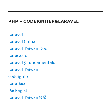
PHP – CODEIGNITER&LARAVEL
Laravel
Laravel China
Laravel Taiwan Doc
Laracasts
Laravel 5 fundamentals
Laravel Taiwan
codeigniter
LaraBase
Packagist
Laravel Taiwan台灣