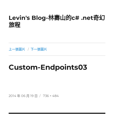
Levin's Blog-林壽山的c# .net奇幻
旅程
上一張圖片
下一張圖片
Custom-Endpoints03
發
完
2014 年 06 月 19 日
736 × 484
佈
整
日
尺
期:
寸