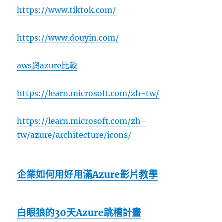
https://www.tiktok.com/
https://www.douyin.com/
aws與azure比較
https://learn.microsoft.com/zh-tw/
https://learn.microsoft.com/zh-
tw/azure/architecture/icons/
企業如何用好用滿Azure影片教學
白眼狼的30天Azure跳槽計畫