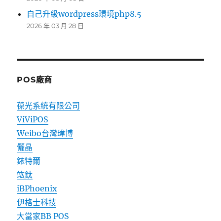
自己升級wordpress環境php8.5
2026 年 03 月 28 日
POS廠商
葆光系統有限公司
ViViPOS
Weibo台灣瑋博
儷晶
銥特爾
竑鈦
iBPhoenix
伊格士科技
大當家BB POS