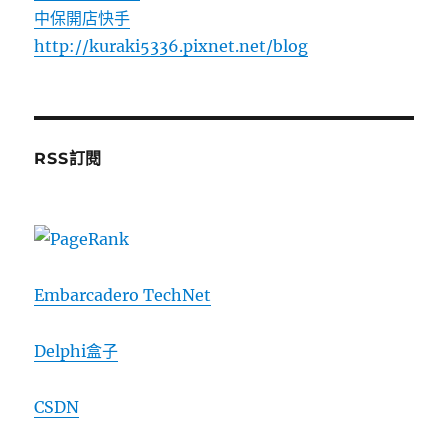
中保開店快手
http://kuraki5336.pixnet.net/blog
RSS訂閱
Embarcadero TechNet
Delphi盒子
CSDN