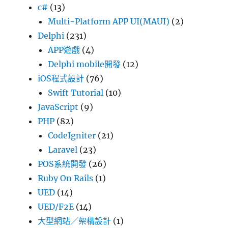
c#
(13)
Multi-Platform APP UI(MAUI)
(2)
Delphi
(231)
APP遊戲
(4)
Delphi mobile開發
(12)
iOS程式設計
(76)
Swift Tutorial
(10)
JavaScript
(9)
PHP
(82)
CodeIgniter
(21)
Laravel
(23)
POS系統開發
(26)
Ruby On Rails
(1)
UED
(14)
UED/F2E
(14)
大型網站／架構設計
(1)