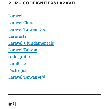
PHP – CODEIGNITER&LARAVEL
Laravel
Laravel China
Laravel Taiwan Doc
Laracasts
Laravel 5 fundamentals
Laravel Taiwan
codeigniter
LaraBase
Packagist
Laravel Taiwan台灣
統計