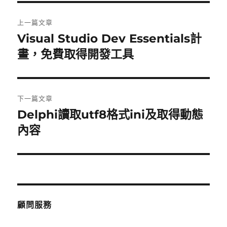
文
上一篇文章
章
Visual Studio Dev Essentials計
上
一
畫，免費取得開發工具
導
篇
覽
文
章:
下一篇文章
Delphi讀取utf8格式ini及取得動態
下
一
內容
篇
文
章:
顧問服務