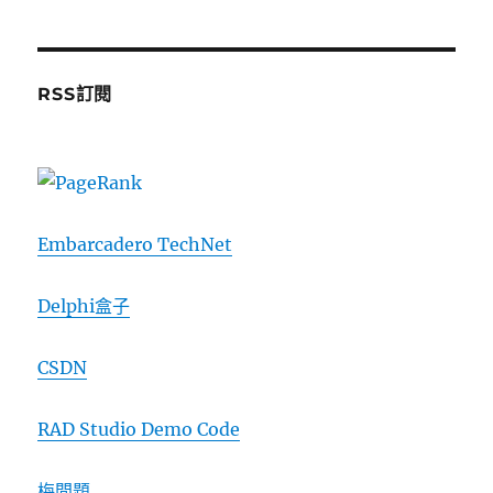
RSS訂閱
Embarcadero TechNet
Delphi盒子
CSDN
RAD Studio Demo Code
梅問題