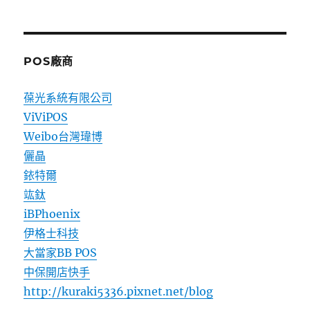
POS廠商
葆光系統有限公司
ViViPOS
Weibo台灣瑋博
儷晶
銥特爾
竑鈦
iBPhoenix
伊格士科技
大當家BB POS
中保開店快手
http://kuraki5336.pixnet.net/blog