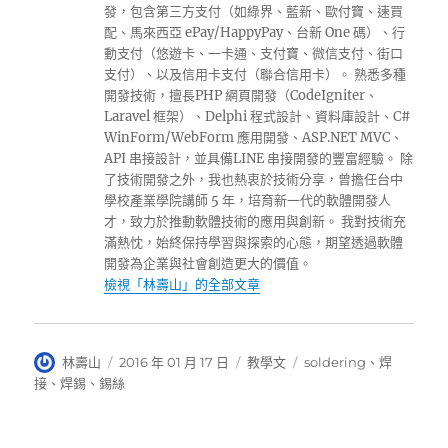
發，包含第三方支付（如綠界、藍新、歐付寶、速買
配、馬來西亞 ePay/HappyPay、台新 One 碼）、行
動支付（悠遊卡、一卡通、支付寶、微信支付、街口
支付）、以及信用卡支付（聯合信用卡）。 熟悉多種
開發技術，擅長PHP 網頁開發（CodeIgniter、
Laravel 框架）、Delphi 程式設計、資料庫設計、C#
WinForm/WebForm 應用開發、ASP.NET MVC、
API 串接設計，並具備LINE 串接開發的豐富經驗。 除
了技術開發之外，我也熱衷於技術分享，曾擔任台中
學校產業學院講師 5 年，培育新一代的軟體開發人
才，致力於推動軟體技術的應用與創新。 我對技術充
滿熱忱，始終保持學習與探索的心態，期望透過軟體
開發為企業與社會創造更大的價值。
檢視「林壽山」的全部文章
作
發
分
標
林壽山
2016 年 01 月 17 日
教學文
soldering
、
焊
者
佈
類
籤
接
、
焊錫
、
錫絲
日
期: