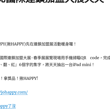
PPY(揪HAPPY)先在連鎖加盟展活動暖身囉！
北國際連鎖加盟大展-春季展展覽現場用
手機掃瞄QR code，完
、翻、紅』6個字的集字
，將天天抽出一台iPad mini！
戲！拿獎品！揪HAPPY!
//johappy.com/
appy了沒