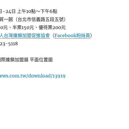
日~24日 上午10點～下午6點
貿一館（台北市信義路五段五號）
0元、半票150元、優待票200元
人台灣連鎖加盟促進協會
（
Facebook粉絲頁
）
3-5118
北國際連鎖加盟展 平面位置圖