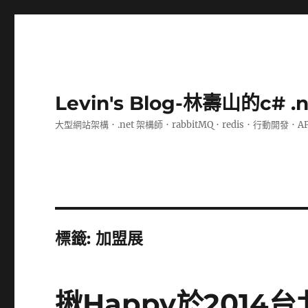
Levin's Blog-林壽山的c# 
大型網站架構．.net 架構師．rabbitMQ．redis．行動開發．A
標籤:
加盟展
揪Happy於201