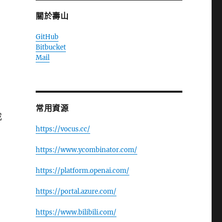
關於壽山
GitHub
Bitbucket
Mail
常用資源
成
https://vocus.cc/
https://www.ycombinator.com/
https://platform.openai.com/
https://portal.azure.com/
https://www.bilibili.com/