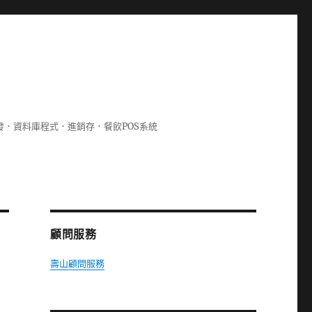
lphi開發．資料庫程式．進銷存．餐飲POS系統
顧問服務
壽山顧問服務