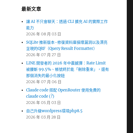
最新文章
讓 AI 不只會聊天：透過 CLI 擴充 AI 的實際工作
能力
2026 年 08 月 03 日
SQLite 推新版本~修復資料庫損壞漏洞以及漂亮
呈現的QRF（Query Result Formatter）
2026 年 07 月 27 日
LINE 開發者的 2026 年中震撼彈：Rate Limit
被腰斬 99.5%、帳號終於能「刪除重來」，還有
那個消失的最小化按鈕
2026 年 07 月 06 日
Claude code 搭配 OpenRouter 使用免費的
claude code (?)
2026 年 05 月 03 日
自己升級wordpress環境php8.5
2026 年 03 月 28 日