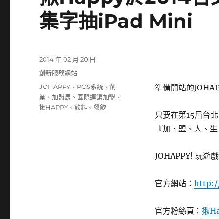
集字抽iPad Mini
發
2014 年 02 月 20 日
佈
分
創新服務網站
日
類
標
JOHAPPY
、
POS系統
、
創
準備開站的JOHA
期:
籤
業
、
加盟展
、
國際連鎖加盟
、
揪HAPPY
、
飲料
、
餐飲
只要在第15屆台
『加、盟、人、生
JOHAPPY! 玩遊
官方網站：
http:
官方粉絲頁：
揪H