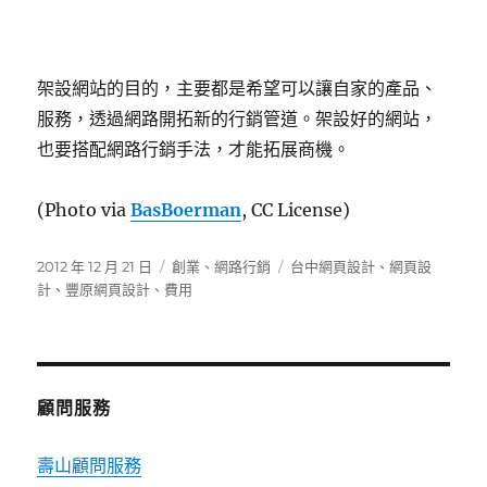
架設網站的目的，主要都是希望可以讓自家的產品、
服務，透過網路開拓新的行銷管道。架設好的網站，
也要搭配網路行銷手法，才能拓展商機。
(Photo via
BasBoerman
, CC License)
發
分
標
2012 年 12 月 21 日
創業
、
網路行銷
台中網頁設計
、
網頁設
佈
類
籤
計
、
豐原網頁設計
、
費用
日
期:
顧問服務
壽山顧問服務