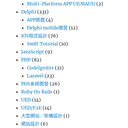
Multi-Platform APP UI(MAUI)
(2)
Delphi
(231)
APP遊戲
(4)
Delphi mobile開發
(12)
iOS程式設計
(76)
Swift Tutorial
(10)
JavaScript
(9)
PHP
(82)
CodeIgniter
(21)
Laravel
(23)
POS系統開發
(26)
Ruby On Rails
(1)
UED
(14)
UED/F2E
(14)
大型網站／架構設計
(1)
網站設計
(6)