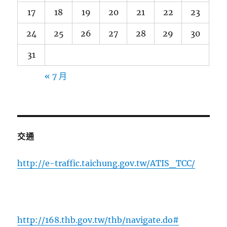
17
18
19
20
21
22
23
24
25
26
27
28
29
30
31
« 7 月
交通
http://e-traffic.taichung.gov.tw/ATIS_TCC/
http://168.thb.gov.tw/thb/navigate.do#