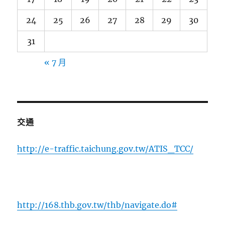
24
25
26
27
28
29
30
31
« 7 月
交通
http://e-traffic.taichung.gov.tw/ATIS_TCC/
http://168.thb.gov.tw/thb/navigate.do#