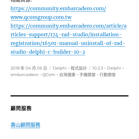
https://community.embarcadero.com/
www.qcomgroup.com.tw
https://community.embarcadero.com/article/a
rticles-support/174-rad-studio/installation-
registration/16501-manual-uninstall-of-rad-
studio-delphi-c-builder-10-2
發
分
標
2018 年 04 月 06 日
Delphi
、
程式設計
10.2.3
、
Delphi
、
佈
類
籤
embarcadero
、
QCom
、
台灣捷康
、
手機開發
、
行動開發
日
期:
顧問服務
壽山顧問服務