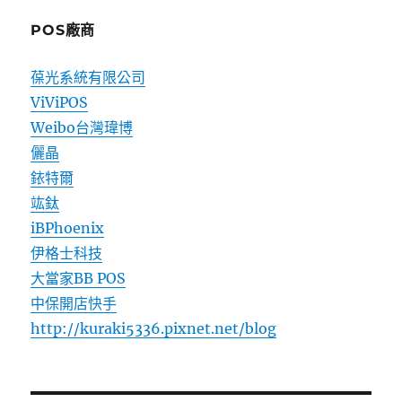
POS廠商
葆光系統有限公司
ViViPOS
Weibo台灣瑋博
儷晶
銥特爾
竑鈦
iBPhoenix
伊格士科技
大當家BB POS
中保開店快手
http://kuraki5336.pixnet.net/blog