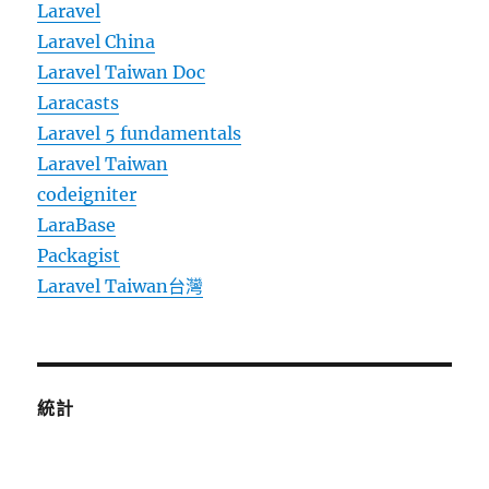
Laravel
Laravel China
Laravel Taiwan Doc
Laracasts
Laravel 5 fundamentals
Laravel Taiwan
codeigniter
LaraBase
Packagist
Laravel Taiwan台灣
統計