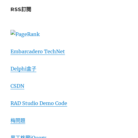
RSS訂閱
Embarcadero TechNet
Delphi盒子
CSDN
RAD Studio Demo Code
梅問題
男丁格爾jQuery