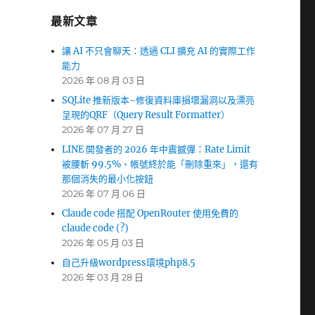
最新文章
讓 AI 不只會聊天：透過 CLI 擴充 AI 的實際工作
能力
2026 年 08 月 03 日
SQLite 推新版本~修復資料庫損壞漏洞以及漂亮
呈現的QRF（Query Result Formatter）
2026 年 07 月 27 日
LINE 開發者的 2026 年中震撼彈：Rate Limit
被腰斬 99.5%、帳號終於能「刪除重來」，還有
那個消失的最小化按鈕
2026 年 07 月 06 日
Claude code 搭配 OpenRouter 使用免費的
claude code (?)
2026 年 05 月 03 日
自己升級wordpress環境php8.5
2026 年 03 月 28 日