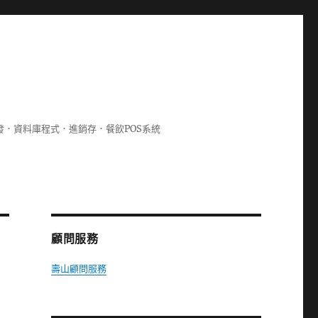
lphi開發．資料庫程式．進銷存．餐飲POS系統
顧問服務
壽山顧問服務