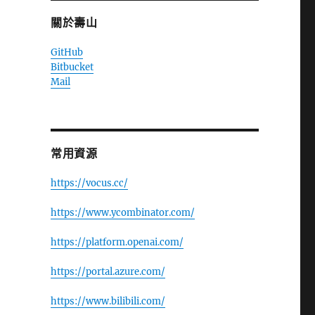
關於壽山
GitHub
Bitbucket
Mail
常用資源
https://vocus.cc/
https://www.ycombinator.com/
https://platform.openai.com/
https://portal.azure.com/
https://www.bilibili.com/