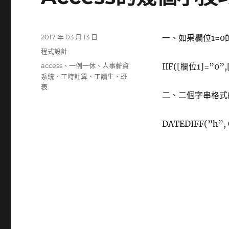
發
2017 年 03 月 13 日
一、如果欄位1=0
佈
分
程式設計
日
類
標
access
、
一例一休
、
人事薪資
IIF([欄位1]=”0”,
期:
籤
系統
、
工時計算
、
工讀生
、
班
表
二、二個字串格式
DATEDIFF(”h”