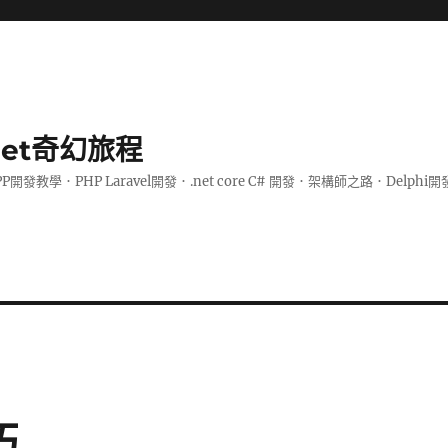
.net奇幻旅程
PP開發教學．PHP Laravel開發．.net core C# 開發．架構師之路．De
巧