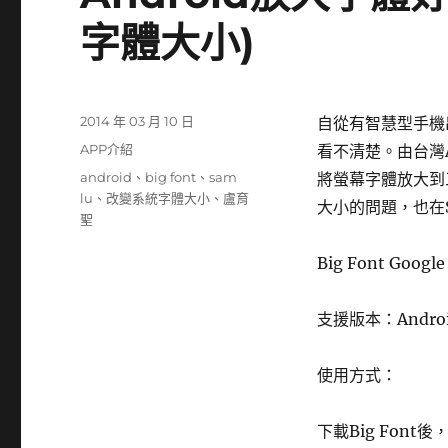
字體大小)
發
2014 年 03 月 10 日
自從有智慧型手機
佈
分
APP介紹
看不清楚。由台灣An
日
類
標
android
、
big font
、
sam
將螢幕字體放大到三
期:
籤
lu
、
改變系統字體大小
、
盧育
大小的問題，也在
聖
Big Font Googl
支援版本：Android
使用方式：
下載Big Font