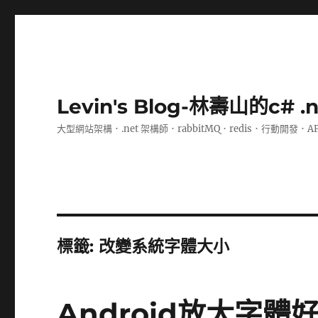
Levin's Blog-林壽山的c# 
大型網站架構．.net 架構師．rabbitMQ．redis．行動開發．A
標籤:
改變系統字體大小
Android放大字體好