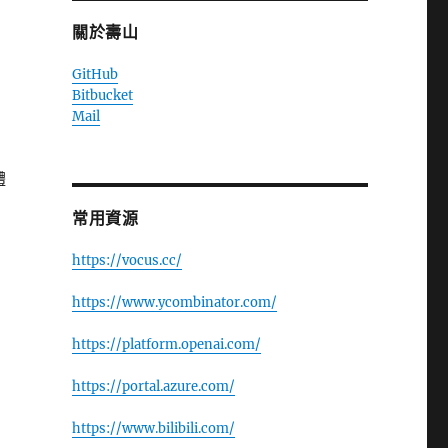
關於壽山
GitHub
Bitbucket
Mail
體
常用資源
https://vocus.cc/
https://www.ycombinator.com/
https://platform.openai.com/
https://portal.azure.com/
https://www.bilibili.com/