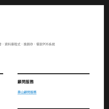
lphi開發．資料庫程式．進銷存．餐飲POS系統
顧問服務
壽山顧問服務