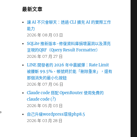
最新文章
讓 AI 不只會聊天：透過 CLI 擴充 AI 的實際工作
能力
2026 年 08 月 03 日
SQLite 推新版本~修復資料庫損壞漏洞以及漂亮
呈現的QRF（Query Result Formatter）
2026 年 07 月 27 日
LINE 開發者的 2026 年中震撼彈：Rate Limit
被腰斬 99.5%、帳號終於能「刪除重來」，還有
那個消失的最小化按鈕
2026 年 07 月 06 日
Claude code 搭配 OpenRouter 使用免費的
claude code (?)
2026 年 05 月 03 日
。
自己升級wordpress環境php8.5
2026 年 03 月 28 日