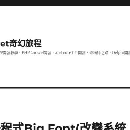
.net奇幻旅程
PP開發教學．PHP Laravel開發．.net core C# 開發．架構師之路．De
程式Big Font(改變系統