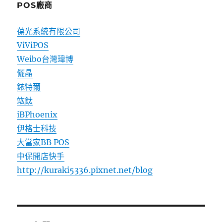
POS廠商
葆光系統有限公司
ViViPOS
Weibo台灣瑋博
儷晶
銥特爾
竑鈦
iBPhoenix
伊格士科技
大當家BB POS
中保開店快手
http://kuraki5336.pixnet.net/blog