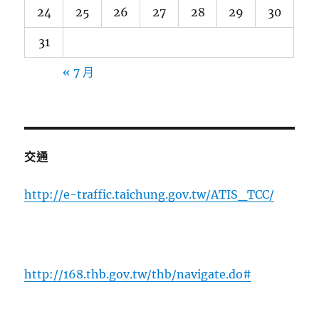
24
25
26
27
28
29
30
31
« 7 月
交通
http://e-traffic.taichung.gov.tw/ATIS_TCC/
http://168.thb.gov.tw/thb/navigate.do#