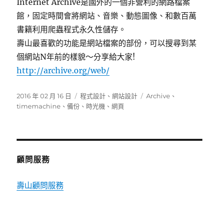
Internet Archive是國外的一個非營利的網路檔案
館，固定時間會將網站、音樂、動態圖像、和數百萬
書籍利用爬蟲程式永久性儲存。
壽山最喜歡的功能是網站檔案的部份，可以搜尋到某
個網站N年前的樣貌～分享給大家!
http://archive.org/web/
發
分
標
2016 年 02 月 16 日
程式設計
、
網站設計
Archive
、
佈
類
籤
timemachine
、
備份
、
時光機
、
網頁
日
期:
顧問服務
壽山顧問服務