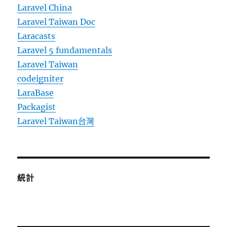
Laravel China
Laravel Taiwan Doc
Laracasts
Laravel 5 fundamentals
Laravel Taiwan
codeigniter
LaraBase
Packagist
Laravel Taiwan台灣
統計