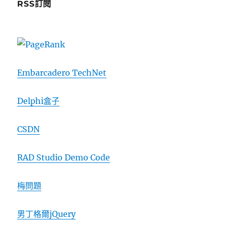
RSS訂閱
Embarcadero TechNet
Delphi盒子
CSDN
RAD Studio Demo Code
梅問題
男丁格爾jQuery