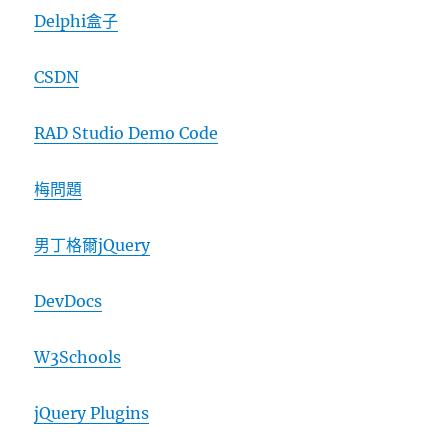
Delphi盒子
CSDN
RAD Studio Demo Code
梅問題
男丁格爾jQuery
DevDocs
W3Schools
jQuery Plugins