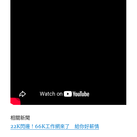
相關新聞
22K閃邊！66K工作網來了 給你好薪情