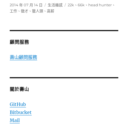
發
分
標
2014 年 07 月 14 日
生活雜感
22k
、
66k
、
head hunter
、
佈
類
籤
工作
、
徵才
、
獵人頭
、
高薪
日
期:
顧問服務
壽山顧問服務
關於壽山
GitHub
Bitbucket
Mail