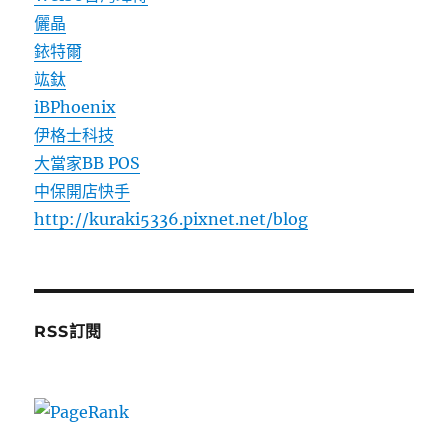
儷晶
銥特爾
竑鈦
iBPhoenix
伊格士科技
大當家BB POS
中保開店快手
http://kuraki5336.pixnet.net/blog
RSS訂閱