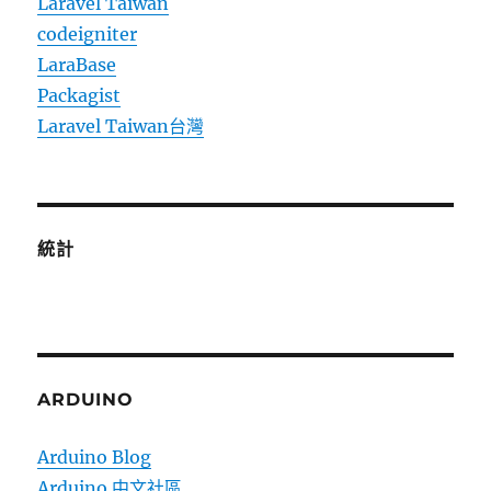
Laravel Taiwan
codeigniter
LaraBase
Packagist
Laravel Taiwan台灣
統計
ARDUINO
Arduino Blog
Arduino 中文社區