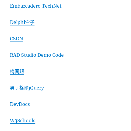
Embarcadero TechNet
Delphi盒子
CSDN
RAD Studio Demo Code
梅問題
男丁格爾jQuery
DevDocs
W3Schools