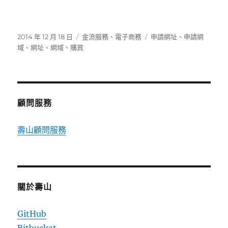
發
分
標
2014 年 12 月 18 日
金流服務
、
電子商務
申請網址
、
申請網
佈
類
籤
域
、
網址
、
網域
、
購買
日
期:
顧問服務
壽山顧問服務
關於壽山
GitHub
Bitbucket