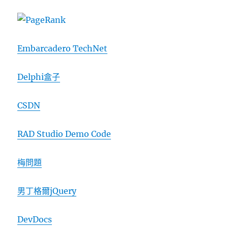
Embarcadero TechNet
Delphi盒子
CSDN
RAD Studio Demo Code
梅問題
男丁格爾jQuery
DevDocs