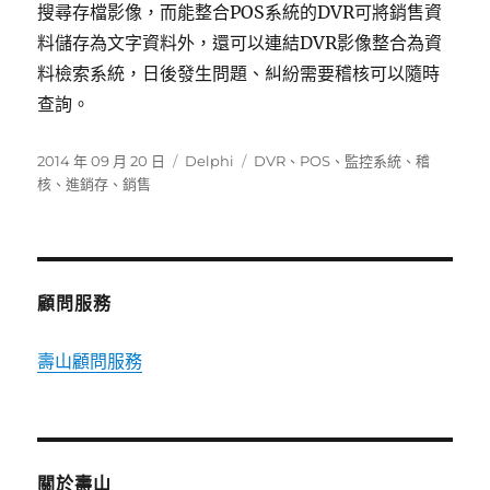
搜尋存檔影像，而能整合POS系統的DVR可將銷售資
料儲存為文字資料外，還可以連結DVR影像整合為資
料檢索系統，日後發生問題、糾紛需要稽核可以隨時
查詢。
發
分
標
2014 年 09 月 20 日
Delphi
DVR
、
POS
、
監控系統
、
稽
佈
類
籤
核
、
進銷存
、
銷售
日
期:
顧問服務
壽山顧問服務
關於壽山