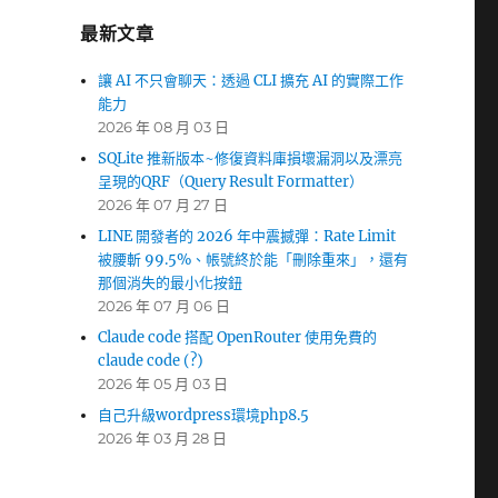
最新文章
讓 AI 不只會聊天：透過 CLI 擴充 AI 的實際工作
能力
2026 年 08 月 03 日
SQLite 推新版本~修復資料庫損壞漏洞以及漂亮
呈現的QRF（Query Result Formatter）
2026 年 07 月 27 日
LINE 開發者的 2026 年中震撼彈：Rate Limit
被腰斬 99.5%、帳號終於能「刪除重來」，還有
那個消失的最小化按鈕
2026 年 07 月 06 日
Claude code 搭配 OpenRouter 使用免費的
claude code (?)
2026 年 05 月 03 日
自己升級wordpress環境php8.5
2026 年 03 月 28 日