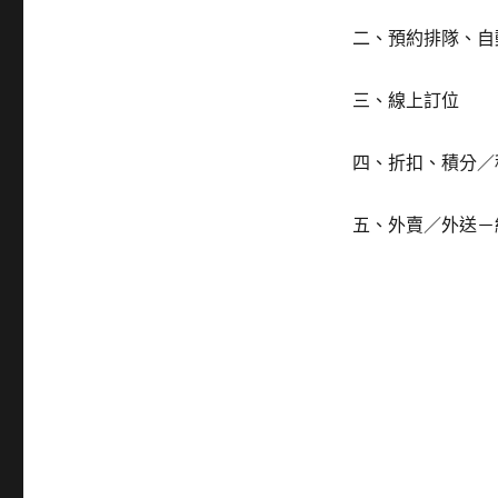
二、預約排隊、自
三、線上訂位
四、折扣、積分／
五、外賣／外送－結合u