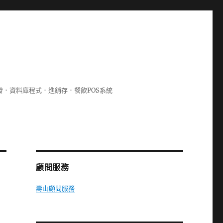
lphi開發．資料庫程式．進銷存．餐飲POS系統
顧問服務
壽山顧問服務