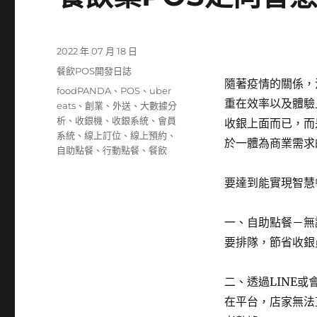
發
2022 年 07 月 18 日
佈
分
餐飲POS開發日誌
日
隨著疫情的關係，
類
標
foodPANDA
、
POS
、
uber
期:
重在效率以及體驗
籤
eats
、
創業
、
外送
、
大數據分
析
、
收銀機
、
收銀系統
、
會員
收銀上面而已，而
系統
、
線上訂位
、
線上預約
、
於一體為商業需求
自助點餐
、
行動點餐
、
餐飲
要達到能實現智慧
一、自助點餐－無
要排隊，節省收銀
二、透過LINE
在平台，店家無法