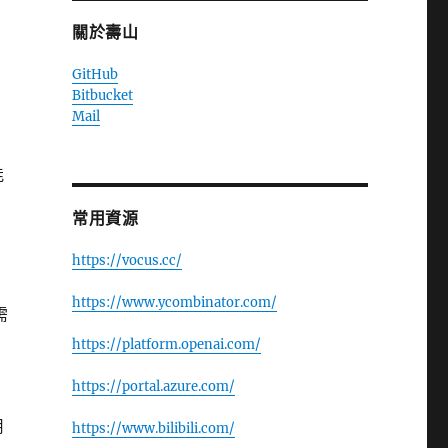
關於壽山
GitHub
Bitbucket
Mail
能
常用資源
https://vocus.cc/
https://www.ycombinator.com/
需
https://platform.openai.com/
https://portal.azure.com/
用
https://www.bilibili.com/