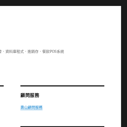
lphi開發．資料庫程式．進銷存．餐飲POS系統
顧問服務
壽山顧問服務