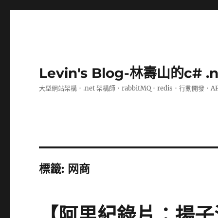
Levin's Blog-林壽山的c# 
大型網站架構．.net 架構師．rabbitMQ．redis．行動開發．A
標籤:
网商
【阿里紀錄片：揚子