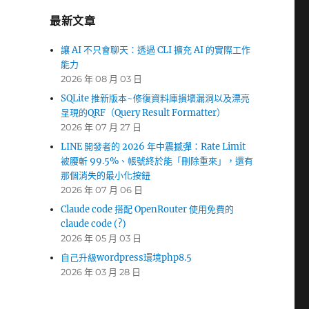
最新文章
讓 AI 不只會聊天：透過 CLI 擴充 AI 的實際工作
能力
2026 年 08 月 03 日
SQLite 推新版本~修復資料庫損壞漏洞以及漂亮
呈現的QRF（Query Result Formatter）
2026 年 07 月 27 日
LINE 開發者的 2026 年中震撼彈：Rate Limit
被腰斬 99.5%、帳號終於能「刪除重來」，還有
那個消失的最小化按鈕
2026 年 07 月 06 日
Claude code 搭配 OpenRouter 使用免費的
claude code (?)
2026 年 05 月 03 日
自己升級wordpress環境php8.5
2026 年 03 月 28 日