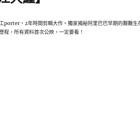
工porter，2年時間剪輯大作。獨家揭秘阿里巴巴早期的艱難生
歷程，所有資料首次公映，一定要看！
紀錄片：揚子江大鱷】〉