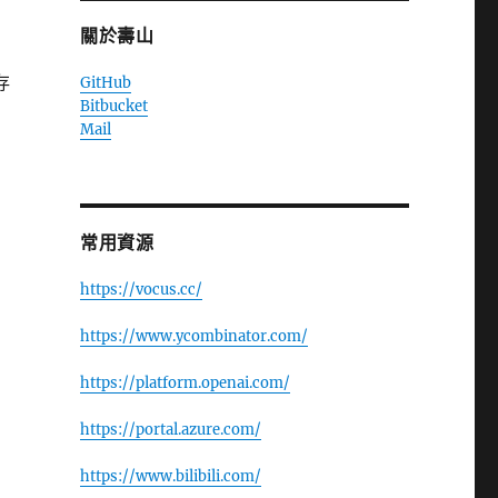
關於壽山
存
GitHub
Bitbucket
Mail
常用資源
https://vocus.cc/
https://www.ycombinator.com/
https://platform.openai.com/
https://portal.azure.com/
https://www.bilibili.com/