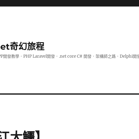
.net奇幻旅程
PP開發教學．PHP Laravel開發．.net core C# 開發．架構師之路．De
江大鱷】