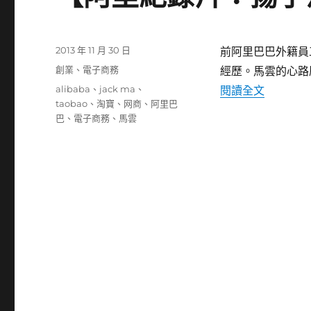
發
2013 年 11 月 30 日
前阿里巴巴外籍員
佈
分
創業
、
電子商務
經歷。馬雲的心路
日
類
標
〈【阿里
alibaba
、
jack ma
、
閱讀全文
期:
籤
taobao
、
淘寶
、
网商
、
阿里巴
巴
、
電子商務
、
馬雲