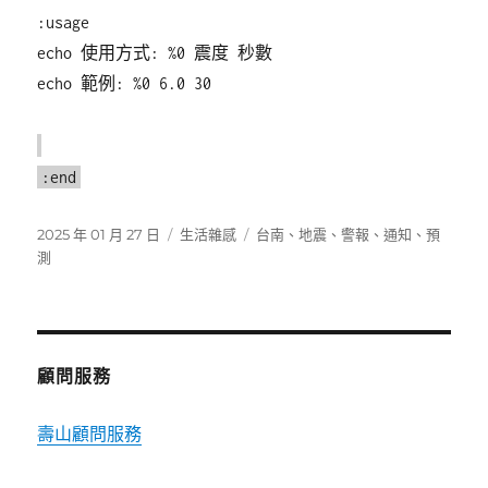
:usage
echo 使用方式: %0 震度 秒數
echo 範例: %0 6.0 30
:end
發
分
標
2025 年 01 月 27 日
生活雜感
台南
、
地震
、
警報
、
通知
、
預
佈
類
籤
測
日
期:
顧問服務
壽山顧問服務