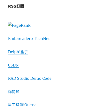
RSS訂閱
Embarcadero TechNet
Delphi盒子
CSDN
RAD Studio Demo Code
梅問題
男丁格爾jQuery