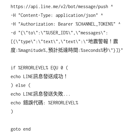
https://api.line.me/v2/bot/message/push ^
-H "Content-Type: application/json" ^
-H "Authorization: Bearer %CHANNEL_TOKEN%" ^
-d "{\"to\":\"%USER_ID%\",\"messages\":
[{\"type\":\"text\",\"text\":\"地震警報！震
度:%magnitude%,預計抵達時間:%seconds%秒\"}]}"
if %ERRORLEVEL% EQU 0 (
echo LINE訊息發送成功！
) else (
echo LINE訊息發送失敗...
echo 錯誤代碼: %ERRORLEVEL%
)
goto end