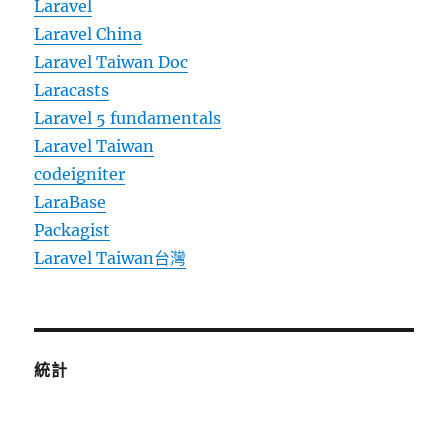
Laravel
Laravel China
Laravel Taiwan Doc
Laracasts
Laravel 5 fundamentals
Laravel Taiwan
codeigniter
LaraBase
Packagist
Laravel Taiwan台灣
統計