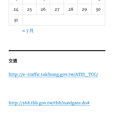
24
25
26
27
28
29
30
31
« 7 月
交通
http://e-traffic.taichung.gov.tw/ATIS_TCC/
http://168.thb.gov.tw/thb/navigate.do#