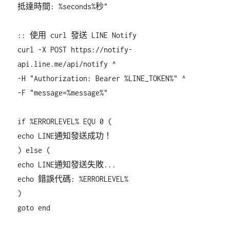
抵達時間: %seconds%秒"
:: 使用 curl 發送 LINE Notify
curl -X POST https://notify-
api.line.me/api/notify ^
-H "Authorization: Bearer %LINE_TOKEN%" ^
-F "message=%message%"
if %ERRORLEVEL% EQU 0 (
echo LINE通知發送成功！
) else (
echo LINE通知發送失敗...
echo 錯誤代碼: %ERRORLEVEL%
)
goto end